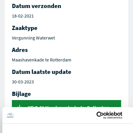
Datum verzonden
18-02-2021
Zaaktype
Vergunning Waterwet
Adres
Maashavenkade te Rotterdam
Datum laatste update
30-03-2023
Bijlage
87kD-01 Maashavenkade_te_Rotterdam
IF_Technology_AVG.PDF