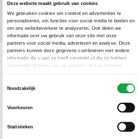
Deze website maakt gebruik van cookies
We gebruiken cookies om content en advertenties te
personaliseren, om functies voor social media te bieden en
om ons websiteverkeer te analyseren. Ook delen we
informatie over uw gebruik van onze site met onze
partners voor social media, adverteren en analyse. Deze
partners kunnen deze gegevens combineren met andere
informatie die u aan ze heeft verstrekt of die ze hebben
Contact
verzameld op basis van uw gebruik van hun services.
Ma t/m vr 09.00 tot 17:00 uur
Toestemmingsselectie
Noodzakelijk
(070) 21 899 00
Voorkeuren
Stuur ons een bericht
Statistieken
Volg ons