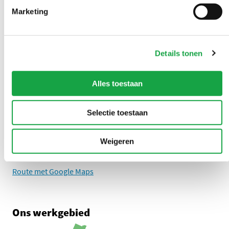
LinkedIn Omgevingsdienst Haaglanden (opent in een nieuw tab
Instagram Omgevingsdienst Haaglanden (opent in een
X Omgevingsdienst Haaglanden (opent in ee
Facebook Omgevingsdienst Haagla
Marketing
Overlast melden?
Details tonen
U kunt 24/7 een milieuklacht indienen
Alles toestaan
0888 - 333 555
Selectie toestaan
Adres
Zuid-Hollandplein 1
Weigeren
2596 AW Den Haag
Route met Google Maps
Ons werkgebied