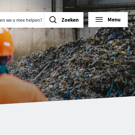
n we u mee helpen?
d
tie
Menu
Zoeken