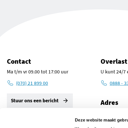
Contact
Overlast
Ma t/m vr 09.00 tot 17:00 uur
U kunt 24/7 
(070) 21 899 00
0888 - 3
Stuur ons een bericht
Adres
Zuid-Holland
2596 AW De
Deze website maakt gebru
Volg ons