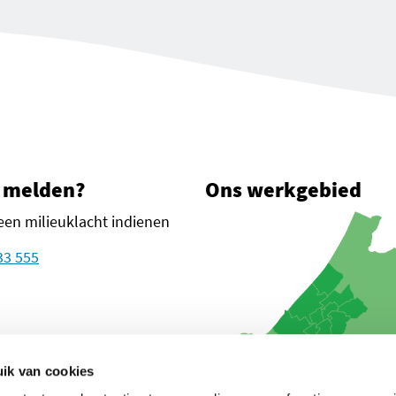
 melden?
Ons werkgebied
een milieuklacht indienen
33 555
plein 1
n Haag
ik van cookies