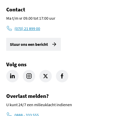
Contact
Ma t/m vr 09.00 tot 17:00 uur
(070) 21 899 00
Stuur ons een bericht
Volg ons
LinkedIn Omgevingsdienst Haaglanden (opent in een nieuw tab
Instagram Omgevingsdienst Haaglanden (opent in een
X Omgevingsdienst Haaglanden (opent in ee
Facebook Omgevingsdienst Haagla
Overlast melden?
U kunt 24/7 een milieuklacht indienen
0888 - 333 555