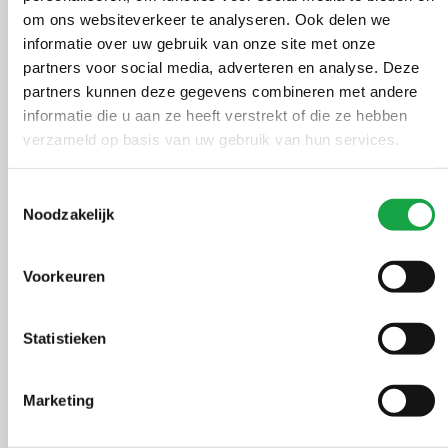
om ons websiteverkeer te analyseren. Ook delen we
informatie over uw gebruik van onze site met onze
Ga naar Legionella
partners voor social media, adverteren en analyse. Deze
partners kunnen deze gegevens combineren met andere
informatie die u aan ze heeft verstrekt of die ze hebben
verzameld op basis van uw gebruik van hun services.
Toestemmingsselectie
Noodzakelijk
Voorkeuren
Energie Opslag Systeem (EOS)
Statistieken
Ga naar Energie Opslag Systeem (EOS)
Marketing