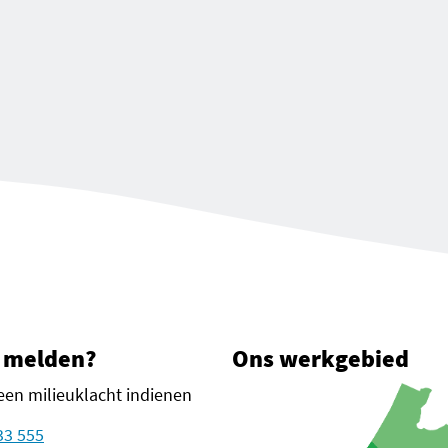
III-keuring)
 melden?
Ons werkgebied
een milieuklacht indienen
33 555