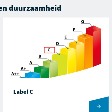
 en duurzaamheid
Label C
Ga naar Label C