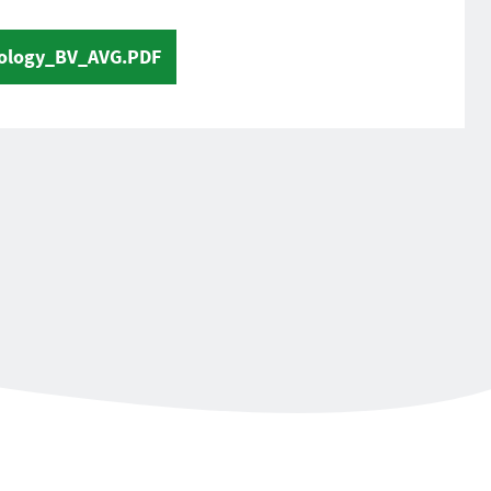
nology_BV_AVG.PDF