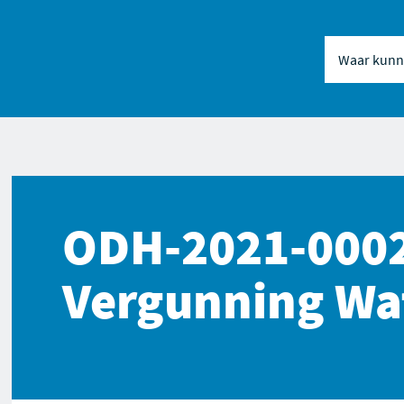
Waar kunne
Naar inhou
Naar naviga
ODH-2021-000
Vergunning Wa