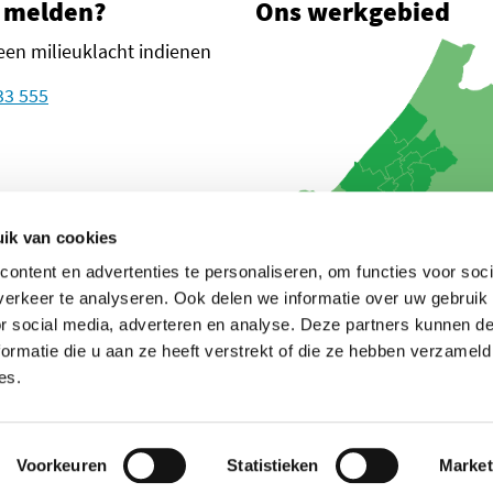
 melden?
Ons werkgebied
een milieuklacht indienen
33 555
plein 1
n Haag
ik van cookies
ontent en advertenties te personaliseren, om functies voor soci
oogle Maps
euw tabblad)
in een nieuw tabblad)
in een nieuw tabblad)
glanden (opent in een nieuw tabblad)
erkeer te analyseren. Ook delen we informatie over uw gebruik
or social media, adverteren en analyse. Deze partners kunnen 
ormatie die u aan ze heeft verstrekt of die ze hebben verzameld
es.
Privacybeleid
Disclaimer
Toegankelijkheid
Voorkeuren
Statistieken
Market