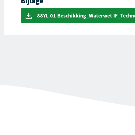
Bijlage
88YL-01 Beschikking_Waterwet IF_Tech