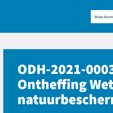
Waar kunne
Naar inhou
Naar naviga
ODH-2021-000
Ontheffing We
natuurbesche