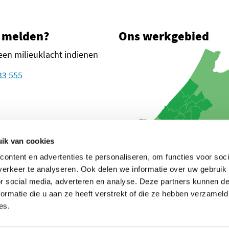
 melden?
Ons werkgebied
een milieuklacht indienen
33 555
plein 1
n Haag
ik van cookies
ontent en advertenties te personaliseren, om functies voor soci
oogle Maps
euw tabblad)
in een nieuw tabblad)
in een nieuw tabblad)
glanden (opent in een nieuw tabblad)
erkeer te analyseren. Ook delen we informatie over uw gebruik
or social media, adverteren en analyse. Deze partners kunnen 
ormatie die u aan ze heeft verstrekt of die ze hebben verzameld
es.