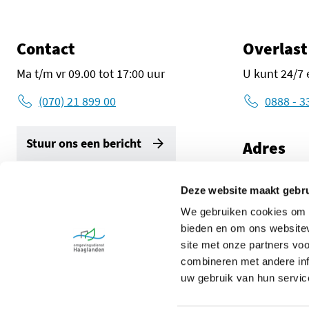
Contact
Overlast
Ma t/m vr 09.00 tot 17:00 uur
U kunt 24/7 
(070) 21 899 00
0888 - 3
Stuur ons een bericht
Adres
Zuid-Holland
2596 AW De
Deze website maakt gebru
Volg ons
We gebruiken cookies om c
Route met G
LinkedIn Omgevingsdienst Haaglanden (opent in een ni
Instagram Omgevingsdienst Haaglanden (opent 
X Omgevingsdienst Haaglanden (opent 
Facebook Omgevingsdienst Haa
bieden en om ons websitev
site met onze partners vo
combineren met andere inf
uw gebruik van hun servic