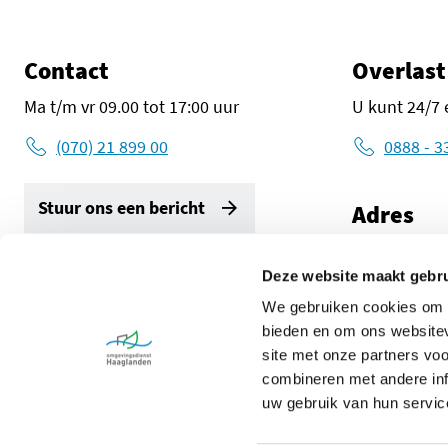
Contact
Overlast
Ma t/m vr 09.00 tot 17:00 uur
U kunt 24/7 
(070) 21 899 00
0888 - 3
Stuur ons een bericht
Adres
Zuid-Holland
2596 AW De
Deze website maakt gebru
Volg ons
We gebruiken cookies om c
Route met G
LinkedIn Omgevingsdienst Haaglanden (opent in een ni
Instagram Omgevingsdienst Haaglanden (opent 
X Omgevingsdienst Haaglanden (opent 
Facebook Omgevingsdienst Haa
bieden en om ons websitev
site met onze partners vo
combineren met andere inf
uw gebruik van hun servic