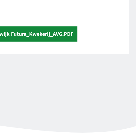
ijk Futura_Kwekerij_AVG.PDF