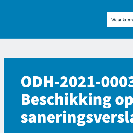
Waar kunne
Naar inhou
Naar naviga
ODH-2021-000
Beschikking o
saneringsversl