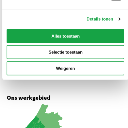
Overlast melden?
U kunt 24/7 een milieuklacht indienen
Details tonen
0888 - 333 555
Alles toestaan
Adres
Selectie toestaan
Zuid-Hollandplein 1
2596 AW Den Haag
Weigeren
Route met Google Maps
Ons werkgebied