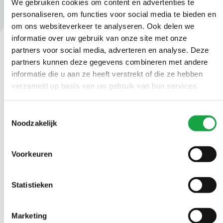
We gebruiken cookies om content en advertenties te
personaliseren, om functies voor social media te bieden en
om ons websiteverkeer te analyseren. Ook delen we
informatie over uw gebruik van onze site met onze
partners voor social media, adverteren en analyse. Deze
partners kunnen deze gegevens combineren met andere
Contact
informatie die u aan ze heeft verstrekt of die ze hebben
Ma t/m vr 09.00 tot 17:00 uur
verzameld op basis van uw gebruik van hun services.
(070) 21 899 00
Toestemmingsselectie
Noodzakelijk
Stuur ons een bericht
Voorkeuren
Volg ons
Statistieken
LinkedIn Omgevingsdienst Haaglanden (opent in een nieuw tab
Instagram Omgevingsdienst Haaglanden (opent in een
X Omgevingsdienst Haaglanden (opent in ee
Facebook Omgevingsdienst Haagla
Marketing