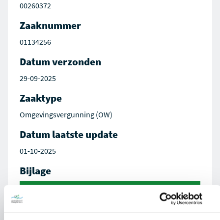
00260372
Zaaknummer
01134256
Datum verzonden
29-09-2025
Zaaktype
Omgevingsvergunning (OW)
Datum laatste update
01-10-2025
Bijlage
Besluit op aanvraag 01134256-
ODH1490762.pdf