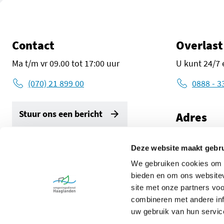
Contact
Overlast
Ma t/m vr 09.00 tot 17:00 uur
U kunt 24/7 
(070) 21 899 00
0888 - 3
Stuur ons een bericht
Adres
Zuid-Holland
2596 AW De
Deze website maakt gebru
Volg ons
We gebruiken cookies om c
Route met G
LinkedIn Omgevingsdienst Haaglanden (opent in een ni
Instagram Omgevingsdienst Haaglanden (opent 
X Omgevingsdienst Haaglanden (opent 
Facebook Omgevingsdienst Haa
bieden en om ons websitev
site met onze partners vo
combineren met andere inf
uw gebruik van hun servic