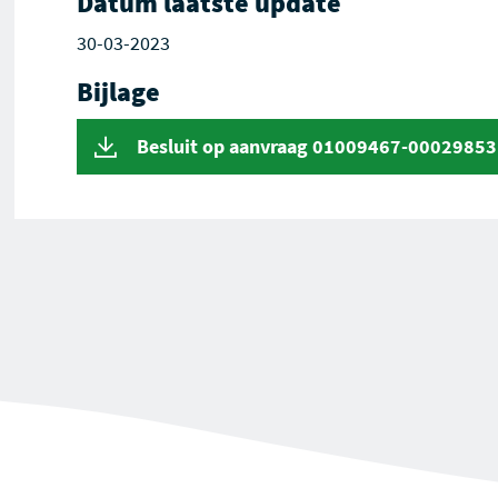
Datum laatste update
30-03-2023
Bijlage
Besluit op aanvraag 01009467-00029853