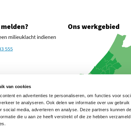
 melden?
Ons werkgebied
een milieuklacht indienen
33 555
plein 1
n Haag
ik van cookies
ontent en advertenties te personaliseren, om functies voor soci
oogle Maps
euw tabblad)
in een nieuw tabblad)
in een nieuw tabblad)
glanden (opent in een nieuw tabblad)
erkeer te analyseren. Ook delen we informatie over uw gebruik
or social media, adverteren en analyse. Deze partners kunnen 
ormatie die u aan ze heeft verstrekt of die ze hebben verzameld
es.