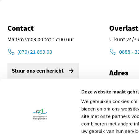
Contact
Overlast
Ma t/m vr 09.00 tot 17:00 uur
U kunt 24/7 
(070) 21 899 00
0888 - 3
Stuur ons een bericht
Adres
Zuid-Holland
2596 AW De
Deze website maakt gebru
Volg ons
We gebruiken cookies om c
Route met G
LinkedIn Omgevingsdienst Haaglanden (opent in een ni
Instagram Omgevingsdienst Haaglanden (opent 
X Omgevingsdienst Haaglanden (opent 
Facebook Omgevingsdienst Haa
bieden en om ons websitev
site met onze partners vo
combineren met andere inf
uw gebruik van hun servic