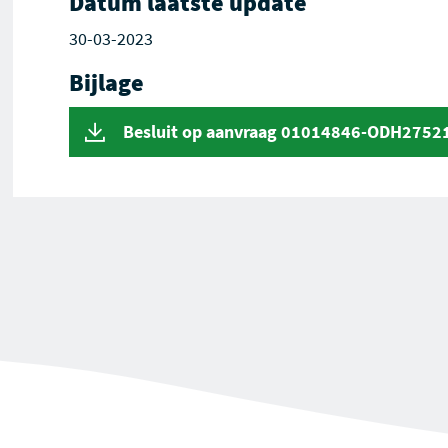
Datum laatste update
30-03-2023
Bijlage
Besluit op aanvraag 01014846-ODH2752