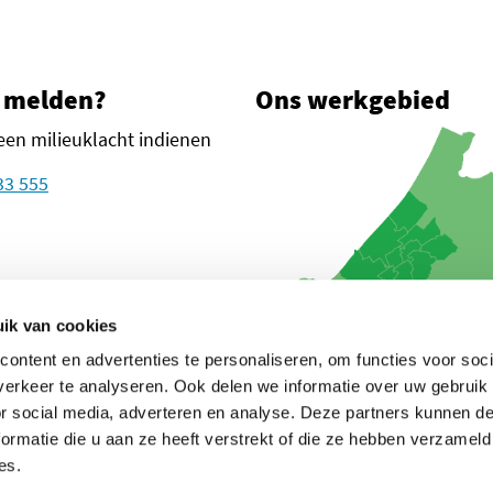
 melden?
Ons werkgebied
een milieuklacht indienen
33 555
plein 1
n Haag
ik van cookies
ontent en advertenties te personaliseren, om functies voor soci
oogle Maps
euw tabblad)
in een nieuw tabblad)
in een nieuw tabblad)
glanden (opent in een nieuw tabblad)
erkeer te analyseren. Ook delen we informatie over uw gebruik
or social media, adverteren en analyse. Deze partners kunnen 
ormatie die u aan ze heeft verstrekt of die ze hebben verzameld
es.