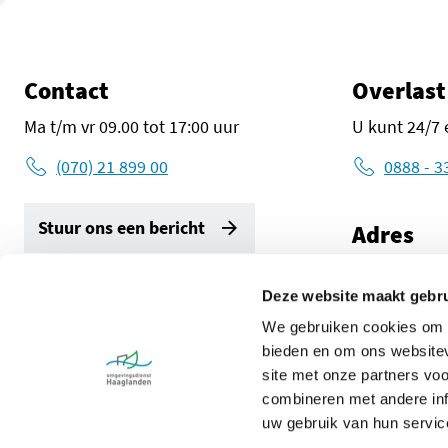
Contact
Overlast
Ma t/m vr 09.00 tot 17:00 uur
U kunt 24/7 
(070) 21 899 00
0888 - 3
Stuur ons een bericht
Adres
Zuid-Holland
2596 AW De
Deze website maakt gebru
Volg ons
We gebruiken cookies om c
Route met G
LinkedIn Omgevingsdienst Haaglanden (opent in een ni
Instagram Omgevingsdienst Haaglanden (opent 
X Omgevingsdienst Haaglanden (opent 
Facebook Omgevingsdienst Haa
bieden en om ons websitev
site met onze partners vo
combineren met andere inf
uw gebruik van hun servic