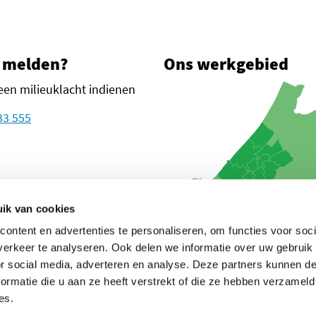
 melden?
Ons werkgebied
een milieuklacht indienen
33 555
plein 1
n Haag
ik van cookies
ontent en advertenties te personaliseren, om functies voor soci
oogle Maps
euw tabblad)
in een nieuw tabblad)
in een nieuw tabblad)
glanden (opent in een nieuw tabblad)
erkeer te analyseren. Ook delen we informatie over uw gebruik
or social media, adverteren en analyse. Deze partners kunnen 
ormatie die u aan ze heeft verstrekt of die ze hebben verzameld
es.