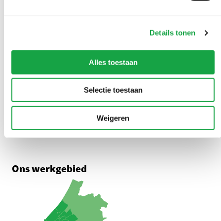
Overlast melden?
U kunt 24/7 een milieuklacht indienen
Details tonen
0888 - 333 555
Alles toestaan
Adres
Selectie toestaan
Zuid-Hollandplein 1
2596 AW Den Haag
Weigeren
Route met Google Maps
Ons werkgebied