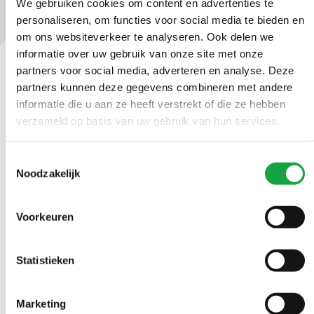
We gebruiken cookies om content en advertenties te
personaliseren, om functies voor social media te bieden en
om ons websiteverkeer te analyseren. Ook delen we
informatie over uw gebruik van onze site met onze
partners voor social media, adverteren en analyse. Deze
partners kunnen deze gegevens combineren met andere
Contact
informatie die u aan ze heeft verstrekt of die ze hebben
Ma t/m vr 09.00 tot 17:00 uur
verzameld op basis van uw gebruik van hun services.
(070) 21 899 00
Toestemmingsselectie
Noodzakelijk
Stuur ons een bericht
Voorkeuren
Volg ons
Statistieken
LinkedIn Omgevingsdienst Haaglanden (opent in een nieuw tab
Instagram Omgevingsdienst Haaglanden (opent in een
X Omgevingsdienst Haaglanden (opent in ee
Facebook Omgevingsdienst Haagla
Marketing