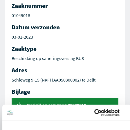
Zaaknummer
01049018
Datum verzonden
03-01-2023
Zaaktype
Beschikking op saneringsverslag BUS
Adres
Schieweg 9-15 (NKF) (AA050300002) te Delft
Bijlage
Besluit op aanvraag 01049018-
ODH537959.pdf