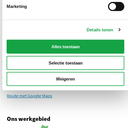
LinkedIn Omgevingsdienst Haaglanden (opent in een nieuw tab
Instagram Omgevingsdienst Haaglanden (opent in een
X Omgevingsdienst Haaglanden (opent in ee
Facebook Omgevingsdienst Haagla
Marketing
Overlast melden?
Details tonen
U kunt 24/7 een milieuklacht indienen
Alles toestaan
0888 - 333 555
Selectie toestaan
Adres
Zuid-Hollandplein 1
Weigeren
2596 AW Den Haag
Route met Google Maps
Ons werkgebied