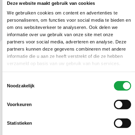
Deze website maakt gebruik van cookies
We gebruiken cookies om content en advertenties te
personaliseren, om functies voor social media te bieden en
om ons websiteverkeer te analyseren. Ook delen we
informatie over uw gebruik van onze site met onze
partners voor social media, adverteren en analyse. Deze
partners kunnen deze gegevens combineren met andere
informatie die u aan ze heeft verstrekt of die ze hebben
Contact
verzameld op basis van uw gebruik van hun services.
Ma t/m vr 09.00 tot 17:00 uur
Toestemmingsselectie
Noodzakelijk
(070) 21 899 00
Voorkeuren
Stuur ons een bericht
Statistieken
Volg ons