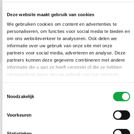
00012192.docx_AVG.pdf
Deze website maakt gebruik van cookies
We gebruiken cookies om content en advertenties te
personaliseren, om functies voor social media te bieden en
om ons websiteverkeer te analyseren. Ook delen we
informatie over uw gebruik van onze site met onze
partners voor social media, adverteren en analyse. Deze
partners kunnen deze gegevens combineren met andere
informatie die u aan ze heeft verstrekt of die ze hebben
verzameld op basis van uw gebruik van hun services.
Contact
Toestemmingsselectie
Ma t/m vr 09.00 tot 17:00 uur
Noodzakelijk
(070) 21 899 00
Voorkeuren
Stuur ons een bericht
Statistieken