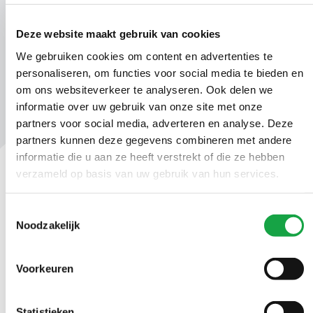
00015650.docx_AVG.pdf
Deze website maakt gebruik van cookies
We gebruiken cookies om content en advertenties te
personaliseren, om functies voor social media te bieden en
om ons websiteverkeer te analyseren. Ook delen we
informatie over uw gebruik van onze site met onze
partners voor social media, adverteren en analyse. Deze
partners kunnen deze gegevens combineren met andere
informatie die u aan ze heeft verstrekt of die ze hebben
verzameld op basis van uw gebruik van hun services.
Contact
Toestemmingsselectie
Ma t/m vr 09.00 tot 17:00 uur
Noodzakelijk
(070) 21 899 00
Voorkeuren
Stuur ons een bericht
Statistieken