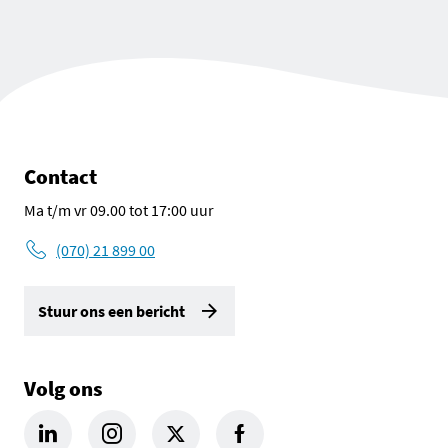
Contact
Ma t/m vr 09.00 tot 17:00 uur
(070) 21 899 00
Stuur ons een bericht
Volg ons
LinkedIn Omgevingsdienst Haaglanden (opent in een nieuw tab
Instagram Omgevingsdienst Haaglanden (opent in een
X Omgevingsdienst Haaglanden (opent in ee
Facebook Omgevingsdienst Haagla