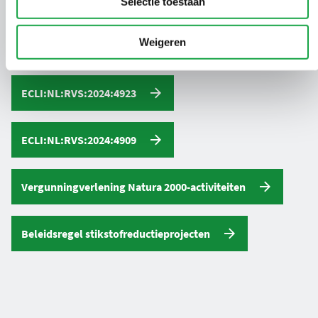
Selectie toestaan
opnemen met de Omgevingsdienst Zuid-Holland Zuid.
Weigeren
ECLI:NL:RVS:2024:4923
ECLI:NL:RVS:2024:4909
Vergunningverlening Natura 2000-activiteiten
Beleidsregel stikstofreductieprojecten