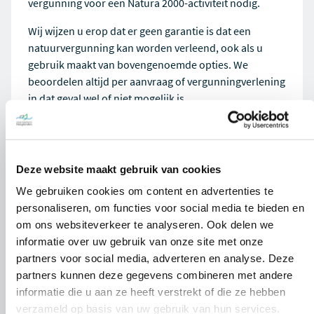
vergunning voor een Natura 2000-activiteit nodig.
Wij wijzen u erop dat er geen garantie is dat een
natuurvergunning kan worden verleend, ook als u
gebruik maakt van bovengenoemde opties. We
beoordelen altijd per aanvraag of vergunningverlening
in dat geval wel of niet mogelijk is.
Gevolgen voor aankomende en
Deze website maakt gebruik van cookies
lopende aanvragen
We gebruiken cookies om content en advertenties te
Wilt u een aanvraag om vergunning met behulp van
personaliseren, om functies voor social media te bieden en
intern en/of extern salderen indienen? Dan raden wij u
om ons websiteverkeer te analyseren. Ook delen we
aan om te onderzoeken of u kunt voldoen aan de
informatie over uw gebruik van onze site met onze
voorwaarden van de beleidsregel en/of wat de effecten
partners voor social media, adverteren en analyse. Deze
op Natura 2000-gebieden zijn zonder saldering. Het
partners kunnen deze gegevens combineren met andere
blijft toegestaan om een aanvraag in te dienen met
informatie die u aan ze heeft verstrekt of die ze hebben
behulp van salderen zonder de beleidsregel. We
verzameld op basis van uw gebruik van hun services.