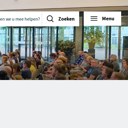
n we u mee helpen?
d
tie
Menu
Zoeken