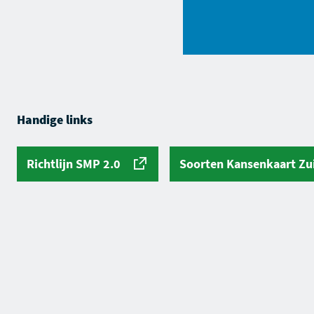
Handige links
Deze link opent in een nieuw tabbl
Richtlijn SMP 2.0
Soorten Kansenkaart Zu