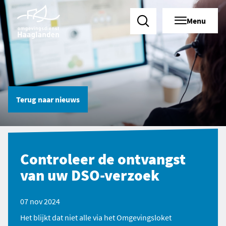
Menu
Zoeken
Terug naar
nieuws
Controleer de ontvangst
van uw DSO-verzoek
07 nov 2024
Het blijkt dat niet alle via het Omgevingsloket