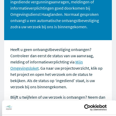
ingediende vergunningaanvragen, meldingen of
informatieverplichtingen goed doorkomen bij
Omgevingsdienst Haaglanden. Normaal gesproken
ontvangt u een automatische ontvangstbevestiging
zodra uw verzoek bij ons is binnengekomen.
Heeft u geen ontvangstbevestiging ontvangen?
Controleer dan eerst de status van uw aanvraag,
melding of informatieverplichting via
Mijn
Omgevingsloket
. Ga naar uw projectoverzicht, klik op
het project en open het verzoek om de status te
bekijken. Als de status op ‘ingediend’ staat, is uw
verzoek bij ons binnengekomen.
Blijft u twijfelen of uw verzoek is ontvangen? Neem dan
gerust contact met ons op. Stuur een e-mail naar
vergunningen@odh.nl
met daarin het verzoeknummer
en de datum van indiening. Wij helpen u graag verder.