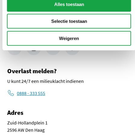
Alles toestaan
Stuur ons een bericht
Selectie toestaan
Volg ons
Weigeren
LinkedIn Omgevingsdienst Haaglanden (opent in een nieuw tab
Instagram Omgevingsdienst Haaglanden (opent in een
X Omgevingsdienst Haaglanden (opent in ee
Facebook Omgevingsdienst Haagla
Overlast melden?
U kunt 24/7 een milieuklacht indienen
0888 - 333 555
Adres
Zuid-Hollandplein 1
2596 AW Den Haag