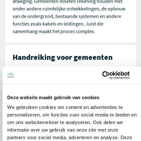
afweging. Gemeenten moeten rekening houden met
onder andere ruimtelijke ontwikkelingen, de opbouw
van de ondergrond, bestaande systemen en andere
functies zoals kabels en leidingen. Juist die
samenhang maakt het proces complex.
Handreiking voor gemeenten
Om gemeenten hierbij te ondersteunen heeft
Omgevingsdienst Haaglanden een handreiking
opgesteld. Deze biedt inzicht in de stappen,
afwegingen en aandachtspunten die nodig zijn om te
Deze website maakt gebruik van cookies
komen tot een goed onderbouwd bodemenergieplan.
We gebruiken cookies om content en advertenties te
De
Handreiking Bodemenergieplannen Zuid-Holland
is
personaliseren, om functies voor social media te bieden en
nu beschikbaar onder verschillende thema’s op onze
om ons websiteverkeer te analyseren. Ook delen we
website.
informatie over uw gebruik van onze site met onze
partners voor social media, adverteren en analyse. Deze