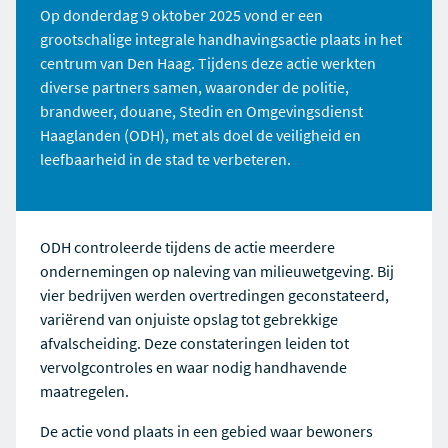
Op donderdag 9 oktober 2025 vond er een
grootschalige integrale handhavingsactie plaats in het
centrum van Den Haag. Tijdens deze actie werkten
diverse partners samen, waaronder de politie,
brandweer, douane, Stedin en Omgevingsdienst
Haaglanden (ODH), met als doel de veiligheid en
leefbaarheid in de stad te verbeteren.
ODH controleerde tijdens de actie meerdere
ondernemingen op naleving van milieuwetgeving. Bij
vier bedrijven werden overtredingen geconstateerd,
variërend van onjuiste opslag tot gebrekkige
afvalscheiding. Deze constateringen leiden tot
vervolgcontroles en waar nodig handhavende
maatregelen.
De actie vond plaats in een gebied waar bewoners