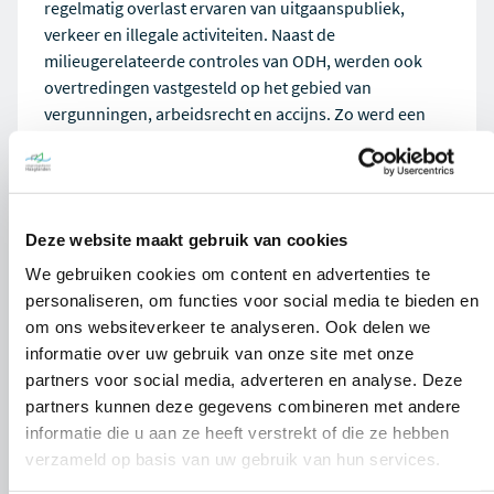
regelmatig overlast ervaren van uitgaanspubliek,
verkeer en illegale activiteiten. Naast de
milieugerelateerde controles van ODH, werden ook
overtredingen vastgesteld op het gebied van
vergunningen, arbeidsrecht en accijns. Zo werd een
restaurant gesloten wegens het ontbreken van een
vergunning en trof de douane een kilo onveraccijnsde
shishatabak aan.
ODH draagt met haar inzet bij aan een veilige en
Deze website maakt gebruik van cookies
duurzame leefomgeving. Door samen te werken met
We gebruiken cookies om content en advertenties te
andere handhavingspartners kunnen misstanden
personaliseren, om functies voor social media te bieden en
effectief worden aangepakt.
om ons websiteverkeer te analyseren. Ook delen we
informatie over uw gebruik van onze site met onze
Lees het volledige bericht van de gemeente Den Haag
partners voor social media, adverteren en analyse. Deze
hier
.
partners kunnen deze gegevens combineren met andere
informatie die u aan ze heeft verstrekt of die ze hebben
verzameld op basis van uw gebruik van hun services.