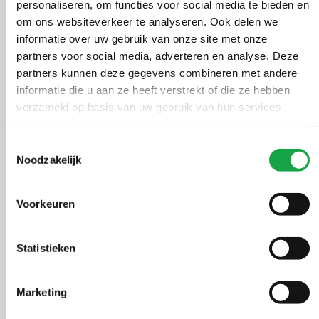
personaliseren, om functies voor social media te bieden en
ng
om ons websiteverkeer te analyseren. Ook delen we
informatie over uw gebruik van onze site met onze
partners voor social media, adverteren en analyse. Deze
partners kunnen deze gegevens combineren met andere
informatie die u aan ze heeft verstrekt of die ze hebben
verzameld op basis van uw gebruik van hun services.
Technische problemen of
suggesties?
Toestemmingsselectie
Noodzakelijk
Ervaart u technische problemen bij het invullen van het
digitale formulier of werkt deze niet naar behoren?
Voorkeuren
Neemt u dan contact op met
eloketbeheer@odh.nl
.
Heeft u feedback of klachten over de inhoud van het
formulier dan horen wij dat graag zodat we ons
Statistieken
formulier kunnen blijven verbeteren. Inhoudelijke
opmerkingen of vragen kunt u sturen
Marketing
naar
vergunningen@odh.nl
.