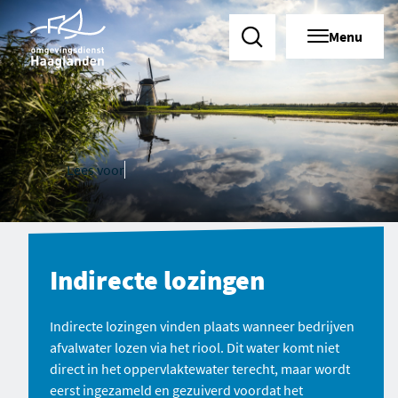
Menu
Zoeken
Lees voor
Indirecte lozingen
Indirecte lozingen vinden plaats wanneer bedrijven
afvalwater lozen via het riool. Dit water komt niet
direct in het oppervlaktewater terecht, maar wordt
eerst ingezameld en gezuiverd voordat het