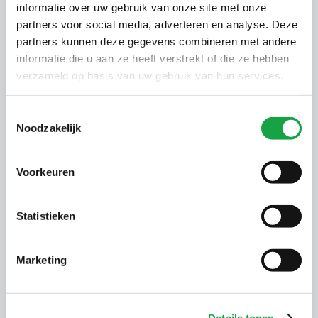
informatie over uw gebruik van onze site met onze
partners voor social media, adverteren en analyse. Deze
partners kunnen deze gegevens combineren met andere
Veelgestelde vragen
informatie die u aan ze heeft verstrekt of die ze hebben
verzameld op basis van uw gebruik van hun services.
Wat is de rol van omgevingsdiensten bij
bedrijven die indirect lozen onder de
Toestemmingsselectie
KRW?
Noodzakelijk
Wat doen omgevingsdiensten níet?
Voorkeuren
Statistieken
Wanneer en hoe moet een bedrijf in
actie komen voor de KRW?
Marketing
Waarom wordt de KRW Self Assessment
Tool aangeraden?
Details tonen