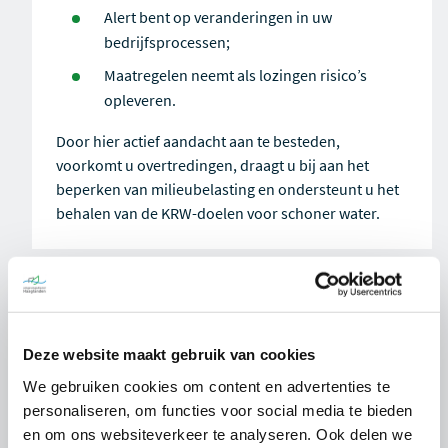
Alert bent op veranderingen in uw
bedrijfsprocessen;
Maatregelen neemt als lozingen risico’s
opleveren.
Door hier actief aandacht aan te besteden,
voorkomt u overtredingen, draagt u bij aan het
beperken van milieubelasting en ondersteunt u het
behalen van de KRW-doelen voor schoner water.
Wilt u meer informatie?
Heeft u vragen over indirecte lozingen of wilt u
Deze website maakt gebruik van cookies
weten wat dit betekent voor uw situatie? Bekijk dan
Veelgestelde vragen
. Staat uw antwoord er niet
We gebruiken cookies om content en advertenties te
tussen? Neem dan contact op via
personaliseren, om functies voor social media te bieden
anita.lelieveld@odh.nl
.
en om ons websiteverkeer te analyseren. Ook delen we