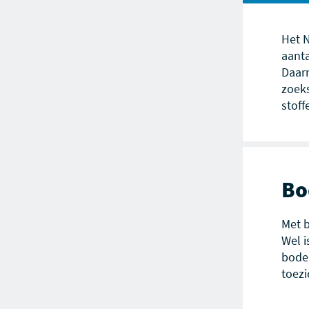
Het N
aanta
Daarn
zoek
stoff
Bo
Met b
Wel i
bodem
toezi