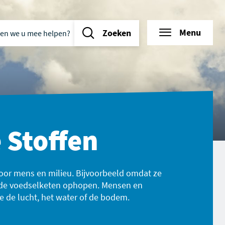
n we u mee helpen?
d
tie
Menu
Zoeken
 Stoffen
 voor mens en milieu. Bijvoorbeeld omdat ze
n de voedselketen ophopen. Mensen en
 de lucht, het water of de bodem.