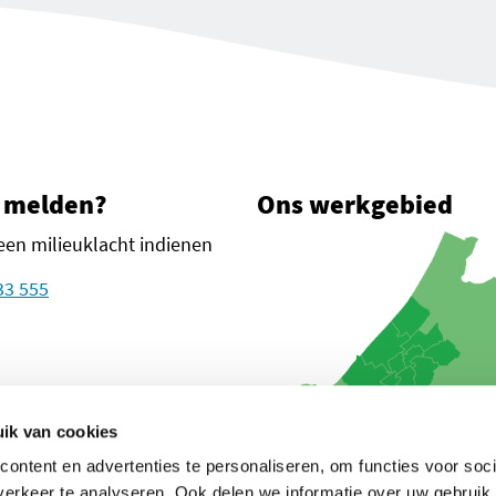
 melden?
Ons werkgebied
een milieuklacht indienen
33 555
plein 1
n Haag
ik van cookies
ontent en advertenties te personaliseren, om functies voor soci
oogle Maps
euw tabblad)
in een nieuw tabblad)
in een nieuw tabblad)
glanden (opent in een nieuw tabblad)
erkeer te analyseren. Ook delen we informatie over uw gebruik