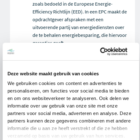
zoals bedoeld in de Europese Energie-
Efficiency Richtlijn (EED). In een EPC maakt de
opdrachtgever afspraken met een
uitvoerende partij van energiediensten over
de te behalen energiebesparing, die hiervoor
garanties geeft.
Wat houdt de EPBD III-keuring
Deze website maakt gebruik van cookies
in?
We gebruiken cookies om content en advertenties te
personaliseren, om functies voor social media te bieden
De toegankelijke delen van verwarmingssystemen
en om ons websiteverkeer te analyseren. Ook delen we
en airconditioningsystemen eventueel
informatie over uw gebruik van onze site met onze
gecombineerd met ventilatiesystemen worden
partners voor social media, adverteren en analyse. Deze
periodiek gekeurd. Waarbij voor
partners kunnen deze gegevens combineren met andere
verwarmingssystemen de keuringsplicht eenmaal
informatie die u aan ze heeft verstrekt of die ze hebben
per vier jaar is en voor airconditioningsystemen de
verzameld op basis van uw gebruik van hun services.
keuringsplicht eenmaal per vijf jaar is.