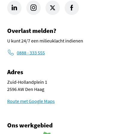
LinkedIn Omgevingsdienst Haaglanden (opent in een nieuw tab
Instagram Omgevingsdienst Haaglanden (opent in een
X Omgevingsdienst Haaglanden (opent in ee
Facebook Omgevingsdienst Haagla
Overlast melden?
U kunt 24/7 een milieuklacht indienen
0888 - 333 555
Adres
Zuid-Hollandplein 1
2596 AW Den Haag
Route met Google Maps
Ons werkgebied