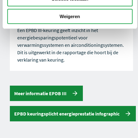
Wat levert het op?
Weigeren
Een EPBD III-keuring geeft inzicht in het
energiebesparingspotentieel voor
verwarmingssystemen en airconditioningsystemen.
Dit is uitgewerkt in de rapportage die hoort bij de
verklaring van keuring.
Meer informatie EPDB III
EPBD keuringsplicht energieprestatie infographic