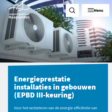
Menu
Zoeken
Lees voor
Energieprestatie
installaties in gebouwen
(EPBD III-keuring)
Voor het verbeteren van de energie-efficiëntie van