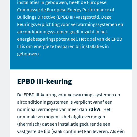
installaties in gebouwen, heeft de
Europese
Commissie de Europese Energy Performance of
Buildings Directive (EPBD III) vastgesteld.
Deze
keuringsverplichting voor verwarmingssystemen en
airconditioningsystemen geeft inzicht in het
energiebesparingspotentieel.
Het doel van de EPBD
III is om energie te besparen bij installaties in
gebouwen.
EPBD III-keuring
De EPBD III-keuring voor verwarmingssystemen en
airconditioningsystemen is verplicht vanaf een
nominaal vermogen van meer dan
70 kW
.
Het
nominale vermogen is het afgiftevermogen
(thermisch) dat een installatie gedurende een
vastgestelde tijd (vaak continue) kan leveren.
Als één