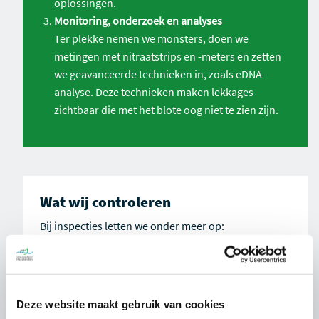
oplossingen.
Monitoring, onderzoek en analyses
Ter plekke nemen we monsters, doen we
metingen met nitraatstrips en -meters en zetten
we geavanceerde technieken in, zoals eDNA-
analyse. Deze technieken maken lekkages
zichtbaar die met het blote oog niet te zien zijn.
Wat wij controleren
Bij inspecties letten we onder meer op:
Overstorten van drain- en drainagewater
Lekke teeltvloeren
Vervuilde drainage bij substraatteelt
Deze website maakt gebruik van cookies