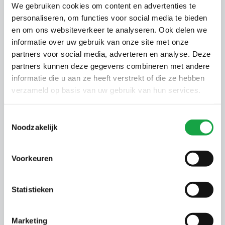
Percolaat op het erf
We gebruiken cookies om content en advertenties te
personaliseren, om functies voor social media te bieden
Afvoer van condenswater bij gebruik van
en om ons websiteverkeer te analyseren. Ook delen we
gewasbeschermingsmiddelen
informatie over uw gebruik van onze site met onze
Afvoer van water via pijpjes rondom de kas
partners voor social media, adverteren en analyse. Deze
Afvoer van condenswater uit
partners kunnen deze gegevens combineren met andere
informatie die u aan ze heeft verstrekt of die ze hebben
verwarmingsinstallaties
verzameld op basis van uw gebruik van hun services.
Afvoer van filterspoelwater
Daarnaast letten we op de staat van teeltvloeren,
Toestemmingsselectie
Noodzakelijk
teeltgoten en leidingen: veelvoorkomende oorzaken
van lozingen zijn lekkende goten, kapotte vloeren of
onbewuste lozingen vanuit het teeltsysteem.
Voorkeuren
Frequentie van controles
Hoe vaak een bedrijf wordt bezocht, hangt af van de
Statistieken
situatie. Bij een eenmalige, kleine lekkage volgt
meestal een waarschuwingsbrief en een
Marketing