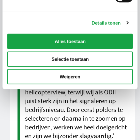
hercontrole. Wanneer een bedrijf structurele
problemen heeft, wordt het vaker bezocht totdat de
situatie is opgelost. In sommige gevallen worden
forse dwangsommen opgelegd.
Details tonen
Alles toestaan
Het mooie aan dit project is dat we
het echt samen doen. Het
Selectie toestaan
Hoogheemraadschap heeft als
bevoegd gezag voor lozingen op
Weigeren
oppervlaktewater een bredere
helicopterview, terwijl wij als ODH
juist sterk zijn in het signaleren op
bedrijfsniveau. Door eerst polders te
selecteren en daarna in te zoomen op
bedrijven, werken we heel doelgericht
en zijn we bijzonder slagvaardig.