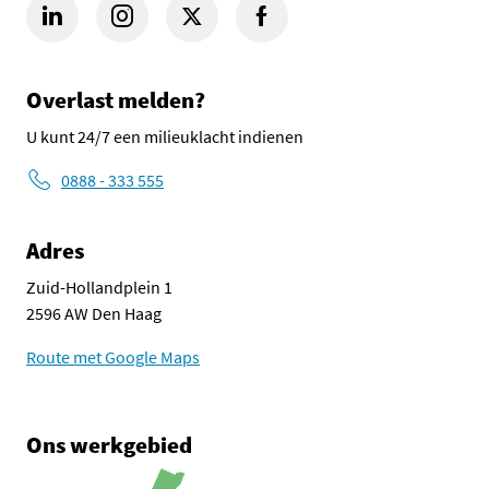
LinkedIn Omgevingsdienst Haaglanden (opent in een nieuw tab
Instagram Omgevingsdienst Haaglanden (opent in een
X Omgevingsdienst Haaglanden (opent in ee
Facebook Omgevingsdienst Haagla
Overlast melden?
U kunt 24/7 een milieuklacht indienen
0888 - 333 555
Adres
Zuid-Hollandplein 1
2596 AW Den Haag
Route met Google Maps
Ons werkgebied