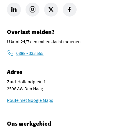
LinkedIn Omgevingsdienst Haaglanden (opent in een nieuw tab
Instagram Omgevingsdienst Haaglanden (opent in een
X Omgevingsdienst Haaglanden (opent in ee
Facebook Omgevingsdienst Haagla
Overlast melden?
U kunt 24/7 een milieuklacht indienen
0888 - 333 555
Adres
Zuid-Hollandplein 1
2596 AW Den Haag
Route met Google Maps
Ons werkgebied