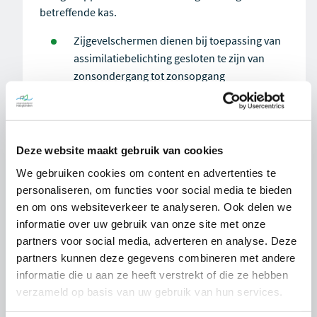
betreffende kas.
Zijgevelschermen dienen bij toepassing van
assimilatiebelichting gesloten te zijn van
zonsondergang tot zonsopgang
Uitstraling dient met 95% gereduceerd te zijn
op 10 meter
Van buitenaf mag er niet in de lampen
Deze website maakt gebruik van cookies
gekeken kunnen worden.
We gebruiken cookies om content en advertenties te
Heeft de kas een belichtingsvermogen van
personaliseren, om functies voor social media te bieden
meer dan
15.000 lux? De bovenzijde dient
en om ons websiteverkeer te analyseren. Ook delen we
met 98% afgeschermd te zijn van
informatie over uw gebruik van onze site met onze
zonsondergang tot zonsopgang.
partners voor social media, adverteren en analyse. Deze
Heeft de kas een belichtingsvermogen van
partners kunnen deze gegevens combineren met andere
minder dan
15.000 lux? In de
informatie die u aan ze heeft verstrekt of die ze hebben
verzameld op basis van uw gebruik van hun services.
donkerteperiode geldt dan een
afschermingsplicht van 98 %, in de nanacht