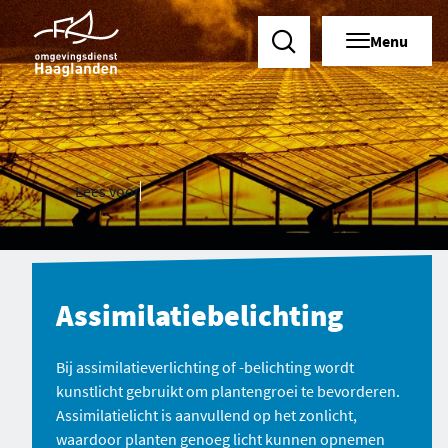
Menu
Zoeken
Lees voor
Assimilatiebelichting
Bij assimilatieverlichting of -belichting wordt
kunstlicht gebruikt om plantengroei te bevorderen.
Assimilatielicht is aanvullend op het zonlicht,
waardoor planten genoeg licht kunnen opnemen