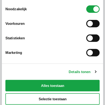
moet de lichtuitstraling met tenminste 74%
Toestemmingsselectie
Noodzakelijk
gereduceerd zijn.
Voorkeuren
Donkerteperiode en nanacht
Statistieken
De donkerteperiode wisselt met het seizoen. En
hiervoor gelden de volgende tijden:
Marketing
1 september tot 1 november en 1 april tot 1
mei, een half uur na zonsondergang tot 02:00
uur.
Details tonen
1 november tot 1 april, van 18:00 tot 24:00
uur.
Alles toestaan
De nanacht is de periode van na de donkerteperiode
tot zonsopkomst.
Selectie toestaan