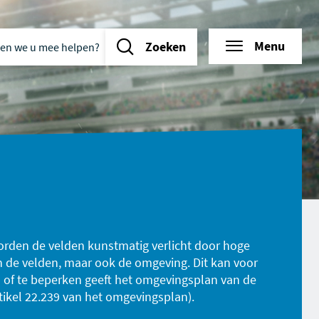
n we u mee helpen?
d
tie
Menu
Zoeken
rden de velden kunstmatig verlicht door hoge
en de velden, maar ook de omgeving. Dit kan voor
 of te beperken geeft het
omgevingsplan van
de
tikel
22.239 van het omgevingsplan)
.