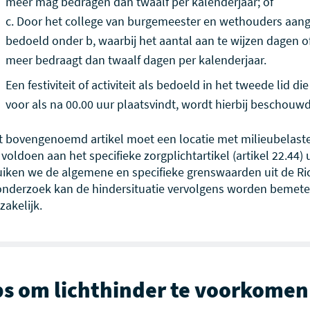
meer mag bedragen dan twaalf per kalenderjaar; of
c.
Door het college van burgemeester en wethouders aangew
bedoeld onder b, waarbij het aantal aan te wijzen dagen o
meer bedraagt dan twaalf dagen per kalenderjaar.
Een festiviteit of activiteit als bedoeld in het tweede lid 
voor als na 00.00 uur plaatsvindt, wordt hierbij beschou
 bovengenoemd artikel moet een locatie met milieubelasten
d voldoen aan het specifieke zorgplichtartikel (artikel 22.44
iken we de algemene en specifieke grenswaarden uit de Ric
onderzoek kan de hindersituatie vervolgens worden bemeten
akelijk.
ps om lichthinder te voorkomen