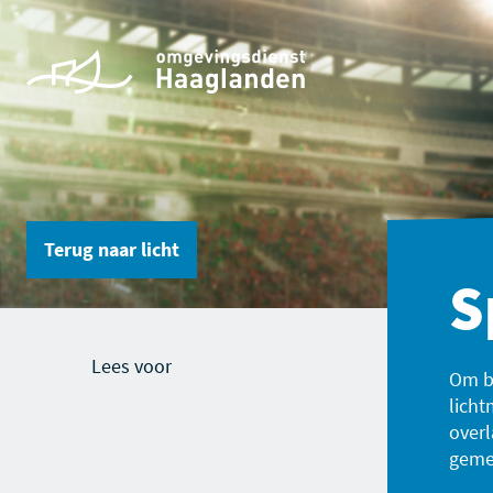
Terug naar
licht
S
Lees voor
Om bu
licht
overl
geme