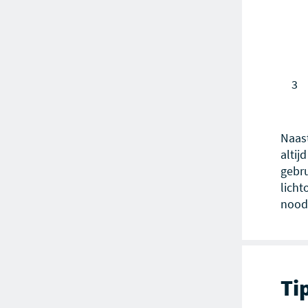
Naast
altij
gebru
licht
noodz
Ti