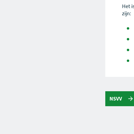
Het i
zijn:
NSVV