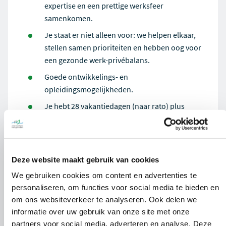
expertise en een prettige werksfeer
samenkomen.
Je staat er niet alleen voor: we helpen elkaar,
stellen samen prioriteiten en hebben oog voor
een gezonde werk-privébalans.
Goede ontwikkelings- en
opleidingsmogelijkheden.
Je hebt 28 vakantiedagen (naar rato) plus
mogelijkheid om dit te verhogen
compensatieverlof en IKB).
Maandelijkse opbouw van Individueel Keuze
Deze website maakt gebruik van cookies
Budget van 17,05%.
We gebruiken cookies om content en advertenties te
Mogelijkheid om hybride te werken.
personaliseren, om functies voor social media te bieden en
Vergoeding woon-werkverkeer in vorm van ov-
om ons websiteverkeer te analyseren. Ook delen we
of fietsvergoeding.
informatie over uw gebruik van onze site met onze
partners voor social media, adverteren en analyse. Deze