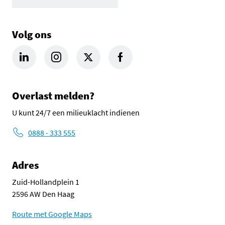
Volg ons
LinkedIn Omgevingsdienst Haaglanden (opent in een nieuw tab
Instagram Omgevingsdienst Haaglanden (opent in een
X Omgevingsdienst Haaglanden (opent in ee
Facebook Omgevingsdienst Haagla
Overlast melden?
U kunt 24/7 een milieuklacht indienen
0888 - 333 555
Adres
Zuid-Hollandplein 1
2596 AW Den Haag
Route met Google Maps