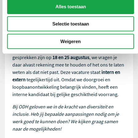
deze regio zo bijzonder maakt.
Alles toestaan
Selectie toestaan
Kom je ons team versterken?
Weigeren
Mail dan uiterlijk
9 augustus
je motivatie en cv voor
vacature ‘
2026-39
’ naar
vacatures@odh.nl
. De
gesprekken zijn op
18 en 25 augustus
, we vragen je
daar alvast rekening mee te houden of het ons te laten
weten als dat niet past. Deze vacature staat
intern en
extern
tegelijkertijd uit. Omdat we doorgroei en
loopbaanontwikkeling belangrijk vinden, heeft een
interne kandidaat bij gelijke geschiktheid voorrang.
Bij ODH geloven we in de kracht van diversiteit en
inclusie. Heb jij bepaalde aanpassingen nodig om je
werk goed te kunnen doen? We kijken graag samen
naar de mogelijkheden!