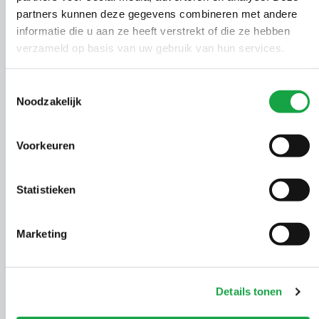
partners kunnen deze gegevens combineren met andere
informatie die u aan ze heeft verstrekt of die ze hebben
verzameld op basis van uw gebruik van hun services.
Toestemmingsselectie
Noodzakelijk
Voorkeuren
Statistieken
Werken bij Omgevingsdienst
Marketing
Haaglanden
Details tonen
Nieuwsgierig naar het veelzijdige werk van
Omgevingsdienst Haaglanden? Bekijk wat werken in