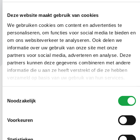
00019787_AVG.docx.pdf
Deze website maakt gebruik van cookies
We gebruiken cookies om content en advertenties te
personaliseren, om functies voor social media te bieden en
om ons websiteverkeer te analyseren. Ook delen we
informatie over uw gebruik van onze site met onze
partners voor social media, adverteren en analyse. Deze
partners kunnen deze gegevens combineren met andere
informatie die u aan ze heeft verstrekt of die ze hebben
verzameld op basis van uw gebruik van hun services.
Contact
Toestemmingsselectie
Ma t/m vr 09.00 tot 17:00 uur
Noodzakelijk
(070) 21 899 00
Voorkeuren
Stuur ons een bericht
Statistieken