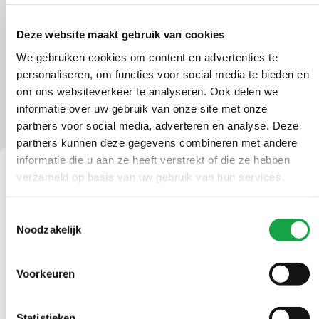
00028012.docx_AVG.pdf
Deze website maakt gebruik van cookies
We gebruiken cookies om content en advertenties te
personaliseren, om functies voor social media te bieden en
om ons websiteverkeer te analyseren. Ook delen we
informatie over uw gebruik van onze site met onze
partners voor social media, adverteren en analyse. Deze
partners kunnen deze gegevens combineren met andere
informatie die u aan ze heeft verstrekt of die ze hebben
verzameld op basis van uw gebruik van hun services.
Contact
Toestemmingsselectie
Ma t/m vr 09.00 tot 17:00 uur
Noodzakelijk
(070) 21 899 00
Voorkeuren
Stuur ons een bericht
Statistieken