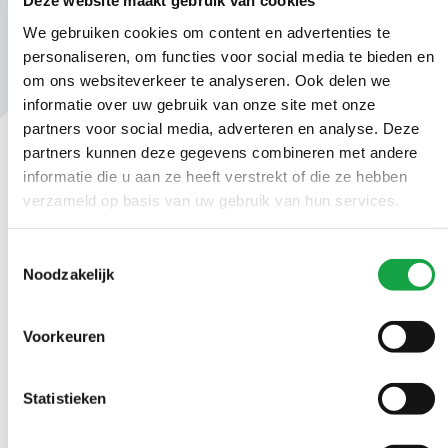
Deze website maakt gebruik van cookies
We gebruiken cookies om content en advertenties te
personaliseren, om functies voor social media te bieden en
om ons websiteverkeer te analyseren. Ook delen we
informatie over uw gebruik van onze site met onze
partners voor social media, adverteren en analyse. Deze
partners kunnen deze gegevens combineren met andere
informatie die u aan ze heeft verstrekt of die ze hebben
Contact
verzameld op basis van uw gebruik van hun services.
Ma t/m vr 09.00 tot 17:00 uur
Toestemmingsselectie
(070) 21 899 00
Noodzakelijk
Stuur ons een bericht
Voorkeuren
Statistieken
Volg ons
LinkedIn Omgevingsdienst Haaglanden (opent in een nieuw tab
Instagram Omgevingsdienst Haaglanden (opent in een
X Omgevingsdienst Haaglanden (opent in ee
Facebook Omgevingsdienst Haagla