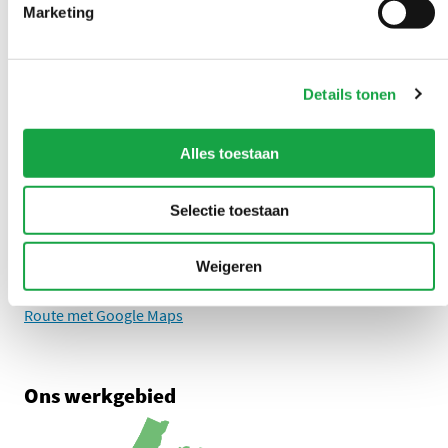
Marketing
Overlast melden?
Details tonen
U kunt 24/7 een milieuklacht indienen
0888 - 333 555
Alles toestaan
Selectie toestaan
Adres
Zuid-Hollandplein 1
Weigeren
2596 AW Den Haag
Route met Google Maps
Ons werkgebied