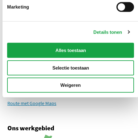
LinkedIn Omgevingsdienst Haaglanden (opent in een nieuw tab
Instagram Omgevingsdienst Haaglanden (opent in een
X Omgevingsdienst Haaglanden (opent in ee
Facebook Omgevingsdienst Haagla
Marketing
Overlast melden?
Details tonen
U kunt 24/7 een milieuklacht indienen
Alles toestaan
0888 - 333 555
Selectie toestaan
Adres
Zuid-Hollandplein 1
Weigeren
2596 AW Den Haag
Route met Google Maps
Ons werkgebied