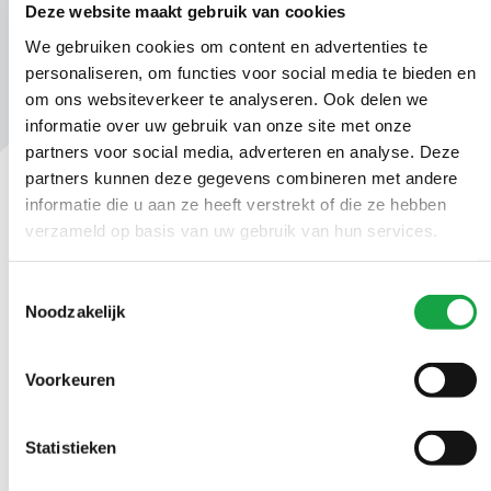
Deze website maakt gebruik van cookies
We gebruiken cookies om content en advertenties te
personaliseren, om functies voor social media te bieden en
om ons websiteverkeer te analyseren. Ook delen we
informatie over uw gebruik van onze site met onze
partners voor social media, adverteren en analyse. Deze
partners kunnen deze gegevens combineren met andere
informatie die u aan ze heeft verstrekt of die ze hebben
Contact
verzameld op basis van uw gebruik van hun services.
Ma t/m vr 09.00 tot 17:00 uur
Toestemmingsselectie
Noodzakelijk
(070) 21 899 00
Voorkeuren
Stuur ons een bericht
Statistieken
Volg ons