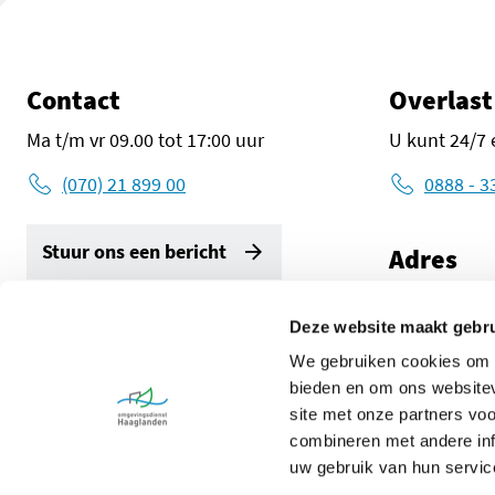
Contact
Overlast
Ma t/m vr 09.00 tot 17:00 uur
U kunt 24/7 
(070) 21 899 00
0888 - 3
Stuur ons een bericht
Adres
Zuid-Holland
2596 AW De
Deze website maakt gebru
Volg ons
We gebruiken cookies om c
Route met G
LinkedIn Omgevingsdienst Haaglanden (opent in een ni
Instagram Omgevingsdienst Haaglanden (opent 
X Omgevingsdienst Haaglanden (opent 
Facebook Omgevingsdienst Haa
bieden en om ons websitev
site met onze partners vo
combineren met andere inf
uw gebruik van hun servic