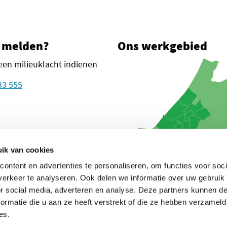
 melden?
Ons werkgebied
een milieuklacht indienen
33 555
plein 1
n Haag
ik van cookies
ontent en advertenties te personaliseren, om functies voor soci
oogle Maps
euw tabblad)
in een nieuw tabblad)
in een nieuw tabblad)
glanden (opent in een nieuw tabblad)
erkeer te analyseren. Ook delen we informatie over uw gebruik
or social media, adverteren en analyse. Deze partners kunnen 
ormatie die u aan ze heeft verstrekt of die ze hebben verzameld
es.