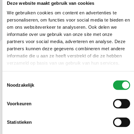
Deze website maakt gebruik van cookies
We gebruiken cookies om content en advertenties te
personaliseren, om functies voor social media te bieden en
om ons websiteverkeer te analyseren. Ook delen we
informatie over uw gebruik van onze site met onze
partners voor social media, adverteren en analyse. Deze
partners kunnen deze gegevens combineren met andere
informatie die u aan ze heeft verstrekt of die ze hebben
Contact
verzameld op basis van uw gebruik van hun services.
Ma t/m vr 09.00 tot 17:00 uur
Toestemmingsselectie
Noodzakelijk
(070) 21 899 00
Voorkeuren
Stuur ons een bericht
Statistieken
Volg ons