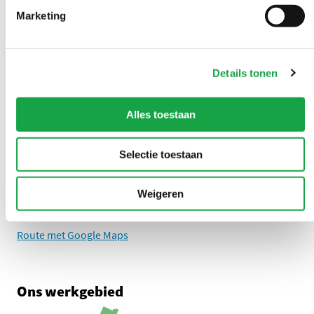
LinkedIn Omgevingsdienst Haaglanden (opent in een nieuw tab
Instagram Omgevingsdienst Haaglanden (opent in een
X Omgevingsdienst Haaglanden (opent in ee
Facebook Omgevingsdienst Haagla
Marketing
Overlast melden?
Details tonen
U kunt 24/7 een milieuklacht indienen
Alles toestaan
0888 - 333 555
Selectie toestaan
Adres
Zuid-Hollandplein 1
Weigeren
2596 AW Den Haag
Route met Google Maps
Ons werkgebied