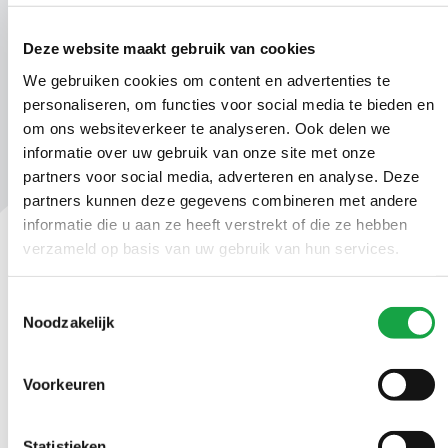
ODH297054.docx_AVG.pdf
Deze website maakt gebruik van cookies
We gebruiken cookies om content en advertenties te
personaliseren, om functies voor social media te bieden en
om ons websiteverkeer te analyseren. Ook delen we
informatie over uw gebruik van onze site met onze
partners voor social media, adverteren en analyse. Deze
partners kunnen deze gegevens combineren met andere
informatie die u aan ze heeft verstrekt of die ze hebben
verzameld op basis van uw gebruik van hun services.
Contact
Toestemmingsselectie
Ma t/m vr 09.00 tot 17:00 uur
Noodzakelijk
(070) 21 899 00
Voorkeuren
Stuur ons een bericht
Statistieken