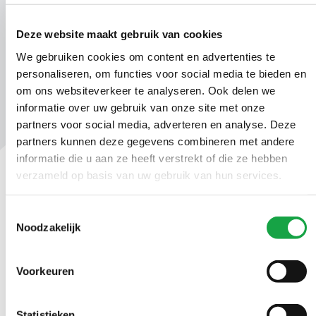
ODH342699.docx_AVG.pdf
Deze website maakt gebruik van cookies
We gebruiken cookies om content en advertenties te
personaliseren, om functies voor social media te bieden en
om ons websiteverkeer te analyseren. Ook delen we
informatie over uw gebruik van onze site met onze
partners voor social media, adverteren en analyse. Deze
partners kunnen deze gegevens combineren met andere
informatie die u aan ze heeft verstrekt of die ze hebben
verzameld op basis van uw gebruik van hun services.
Contact
Toestemmingsselectie
Ma t/m vr 09.00 tot 17:00 uur
Noodzakelijk
(070) 21 899 00
Voorkeuren
Stuur ons een bericht
Statistieken