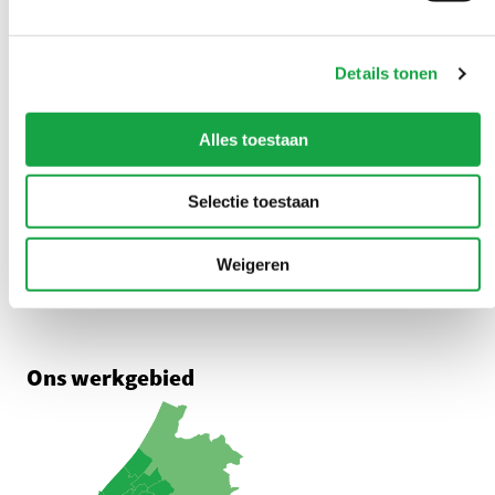
Overlast melden?
U kunt 24/7 een milieuklacht indienen
Details tonen
0888 - 333 555
Alles toestaan
Adres
Selectie toestaan
Zuid-Hollandplein 1
2596 AW Den Haag
Weigeren
Route met Google Maps
Ons werkgebied