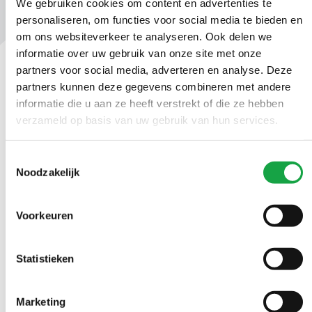
We gebruiken cookies om content en advertenties te
personaliseren, om functies voor social media te bieden en
om ons websiteverkeer te analyseren. Ook delen we
informatie over uw gebruik van onze site met onze
partners voor social media, adverteren en analyse. Deze
partners kunnen deze gegevens combineren met andere
Contact
informatie die u aan ze heeft verstrekt of die ze hebben
Ma t/m vr 09.00 tot 17:00 uur
verzameld op basis van uw gebruik van hun services.
(070) 21 899 00
Toestemmingsselectie
Noodzakelijk
Stuur ons een bericht
Voorkeuren
Volg ons
Statistieken
LinkedIn Omgevingsdienst Haaglanden (opent in een nieuw tab
Instagram Omgevingsdienst Haaglanden (opent in een
X Omgevingsdienst Haaglanden (opent in ee
Facebook Omgevingsdienst Haagla
Marketing