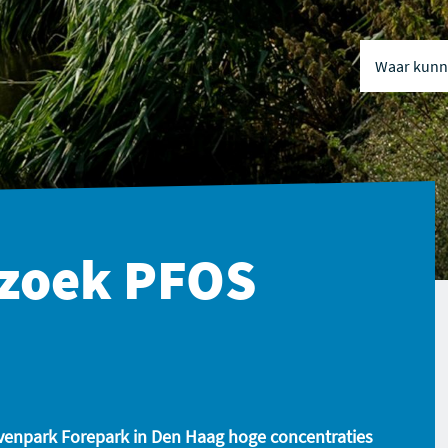
Waar kunne
Naar inhou
Naar naviga
zoek PFOS
jvenpark Forepark in Den Haag hoge concentraties