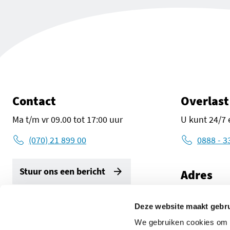
Contact
Overlast
Ma t/m vr 09.00 tot 17:00 uur
U kunt 24/7 
(070) 21 899 00
0888 - 3
Stuur ons een bericht
Adres
Zuid-Holland
2596 AW De
Deze website maakt gebru
Volg ons
We gebruiken cookies om c
Route met G