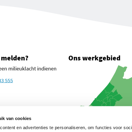
 melden?
Ons werkgebied
een milieuklacht indienen
33 555
plein 1
n Haag
ik van cookies
ontent en advertenties te personaliseren, om functies voor soci
oogle Maps