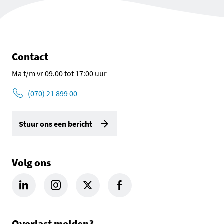
Contact
Ma t/m vr 09.00 tot 17:00 uur
(070) 21 899 00
Stuur ons een bericht
Volg ons
LinkedIn Omgevingsdienst Haaglanden (opent in een nieuw tab
Instagram Omgevingsdienst Haaglanden (opent in een
X Omgevingsdienst Haaglanden (opent in ee
Facebook Omgevingsdienst Haagla
Overlast melden?