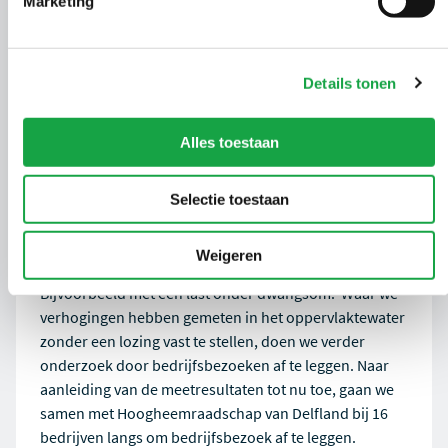
Marketing
‘Daarbij hebben we veel sloten gemeten met nette
waardes’, vertelt Giswinne. ‘We hebben echter op
verschillende locaties te hoge waardes gevonden van
nitraat, waarvan één zeer ernstige. De norm die we
Details tonen
hanteren is 2,0 mg/l nitraat-stikstof (NO3-N), maar op
een locatie vonden we bijna 270 mg/l NO3-N. De
Alles toestaan
meetresultaten van de droneboot moeten nog
verwerkt worden.’
Selectie toestaan
Handhaven
Waar we overtredingen vaststellen kunnen we kiezen
Weigeren
voor een waarschuwing of voor handhaven.
Bijvoorbeeld met een last onder dwangsom. Waar we
verhogingen hebben gemeten in het oppervlaktewater
zonder een lozing vast te stellen, doen we verder
onderzoek door bedrijfsbezoeken af te leggen. Naar
aanleiding van de meetresultaten tot nu toe, gaan we
samen met Hoogheemraadschap van Delfland bij 16
bedrijven langs om bedrijfsbezoek af te leggen.