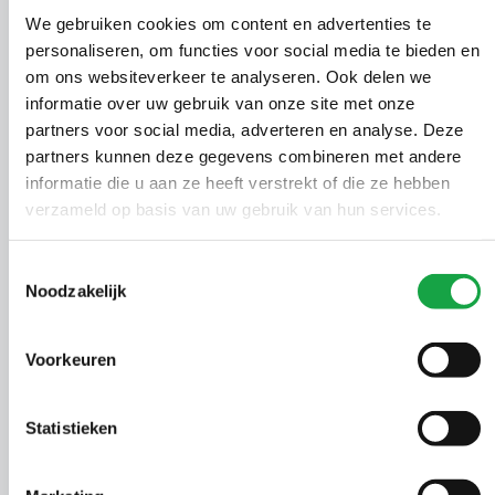
land
We gebruiken cookies om content en advertenties te
‘We hebben de Oranjepolder op verschillende
personaliseren, om functies voor social media te bieden en
momenten en op verschillende manieren onderzocht’,
om ons websiteverkeer te analyseren. Ook delen we
vertelt Giswinne van de Wijdeven als projectleider van
informatie over uw gebruik van onze site met onze
het project Risicogestuurde aanpak glastuinbouw. ‘In
partners voor social media, adverteren en analyse. Deze
januari hebben we met een drone gevlogen om
partners kunnen deze gegevens combineren met andere
warmtebeelden te maken. Hierop zagen we meer dan
informatie die u aan ze heeft verstrekt of die ze hebben
tien spots met verhoogde temperaturen. Die
verzameld op basis van uw gebruik van hun services.
verhoogde temperaturen kunnen wijzen op
lekstromen vanuit de kas. We hebben ook met een
Toestemmingsselectie
droneboot van Aquon door de sloten gevaren. Dit
Noodzakelijk
bootje meet nitraat en temperatuur. De meetresultaten
kunnen duiden op lekkages van meststoffen en
Voorkeuren
indirect gewasbeschermingsmiddelen.’
Nette én verhoogde waardes
Statistieken
Tijdens de inventarisatiedag op 22 januari gingen we
met toezichthouders van Delfland en ODH het veld in.