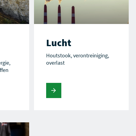
Lucht
Houtstook, verontreiniging,
rgie,
overlast
ffen
Lees verder