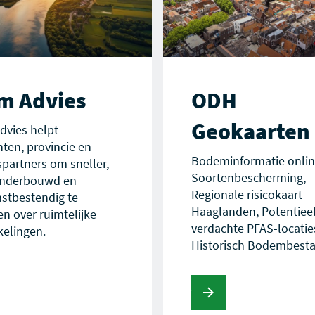
m Advies
ODH
Geokaarten
dvies helpt
ten, provincie en
Bodeminformatie onlin
partners om sneller,
Soortenbescherming,
onderbouwd en
Regionale risicokaart
stbestendig te
Haaglanden, Potentiee
en over ruimtelijke
verdachte PFAS-locatie
kelingen.
Historisch Bodembest
Lees verder