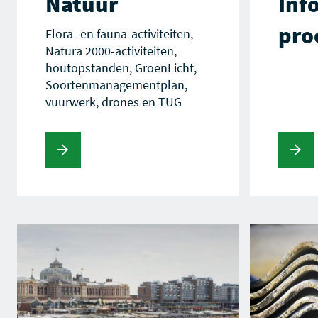
Natuur
Inf
pro
Flora- en fauna-activiteiten,
Natura 2000-activiteiten,
houtopstanden, GroenLicht,
Soortenmanagementplan,
vuurwerk, drones en TUG
s verder
Lees verder