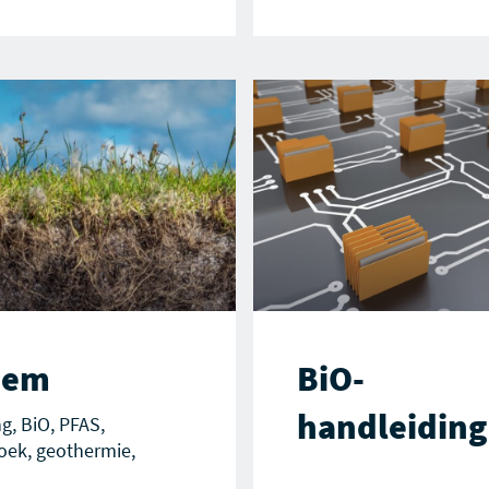
dem
BiO-
handleiding
g, BiO, PFAS,
oek, geothermie,