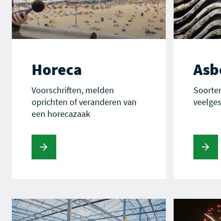
Horeca
Asb
Voorschriften, melden
Soorten
oprichten of veranderen van
veelges
een horecazaak
s verder
Lees verder