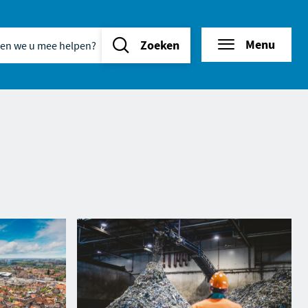
n we u mee helpen?
d
tie
Menu
Zoeken