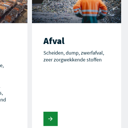
Afval
Scheiden, dump, zwerfafval,
zeer zorgwekkende stoffen
e,
l
s,
and
Lees verder