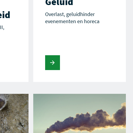
Geluid
id
Overlast, geluidhinder
evenementen en horeca
I,
Lees verder