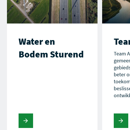
Water en
Tea
Bodem Sturend
Team A
gemeen
gebieds
beter 
toekom
besliss
ontwik
s verder
Lees verder