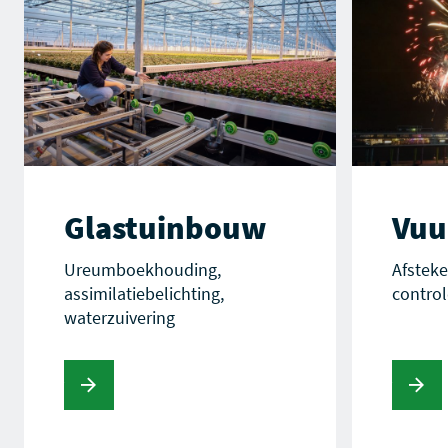
Glastuinbouw
Vuu
Ureumboekhouding,
Afsteke
assimilatiebelichting,
control
waterzuivering
s verder
Lees verder