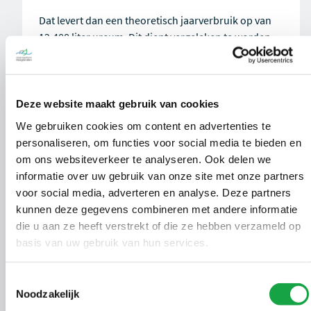
Dat levert dan een theoretisch jaarverbruik op van
12.488 liter ureum.
Dit dient vergeleken te worden
met het gerealiseerde jaarverbruik van ureum.
Basishoeveelheid ureum op 1 januari: 1650 liter
Inkoop door het jaar heen: 11.500 liter
Deze website maakt gebruik van cookies
Hoeveelheid aanwezig ureum op 31 december: 1725
We gebruiken cookies om content en advertenties te
liter. Het verbruik is 11375 liter.
personaliseren, om functies voor social media te bieden en
om ons websiteverkeer te analyseren. Ook delen we
Met deze registratie is dan aangetoond dat het
informatie over uw gebruik van onze site met onze partners
aannemelijk is dat de rookgasreiniger continu in
voor social media, adverteren en analyse. Deze partners
werking is geweest ten tijde dat de
kunnen deze gegevens combineren met andere informatie
warmtekrachtinstallatie in bedrijf was.
Dit is de basis
die u aan ze heeft verstrekt of die ze hebben verzameld op
van de informatie die overgelegd moet worden aan
basis van uw gebruik van hun services.
de Omgevingsdienst.
Toestemmingsselectie
Noodzakelijk
Te overleggen documenten bij