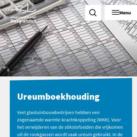
Menu
Zoeken
Lees voor
Ureumboekhouding
Veel glastuinbouwbedrijven hebben een
zogenaamde warmte-krachtkoppeling (WKK). Voor
het verwijderen van de stikstofoxiden die vrijkomen
uit de rookgassen wordt vaak ureum gebruikt. In de