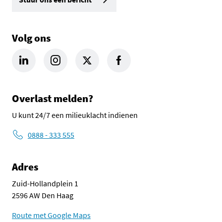
Volg ons
LinkedIn Omgevingsdienst Haaglanden (opent in een nieuw tab
Instagram Omgevingsdienst Haaglanden (opent in een
X Omgevingsdienst Haaglanden (opent in ee
Facebook Omgevingsdienst Haagla
Overlast melden?
U kunt 24/7 een milieuklacht indienen
0888 - 333 555
Adres
Zuid-Hollandplein 1
2596 AW Den Haag
Route met Google Maps