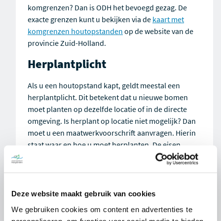
komgrenzen? Dan is ODH het bevoegd gezag. De
exacte grenzen kunt u bekijken via de
kaart met
komgrenzen houtopstanden
op de website van de
provincie Zuid-Holland.
Herplantplicht
Als u een houtopstand kapt, geldt meestal een
herplantplicht. Dit betekent dat u nieuwe bomen
moet planten op dezelfde locatie of in de directe
omgeving. Is herplant op locatie niet mogelijk? Dan
moet u een maatwerkvoorschrift aanvragen. Hierin
staat waar en hoe u moet herplanten. De eisen
hiervoor zijn vastgelegd in artikel 11.119 van het Bal.
Extra regels bij beschermde
natuur
Deze website maakt gebruik van cookies
We gebruiken cookies om content en advertenties te
Gaat u werken in of bij een Natura 2000-gebied of in
personaliseren, om functies voor social media te bieden