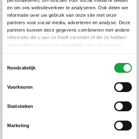
het Natuurnetwerk Nederland (NNN)? Dan kan er
en om ons websiteverkeer te analyseren. Ook delen we
een aanvullende vergunningplicht gelden.
informatie over uw gebruik van onze site met onze
Controleer dit via de
interactieve kaart van Natura
partners voor social media, adverteren en analyse. Deze
2000-gebieden
of neem contact op met de provincie
partners kunnen deze gegevens combineren met andere
Zuid-Holland.
informatie die u aan ze heeft verstrekt of die ze hebben
Ook kan een flora- en fauna-activiteit van toepassing
verzameld op basis van uw gebruik van hun services.
zijn. Bomen kunnen bijvoorbeeld verblijfplaatsen
zijn voor vleermuizen of vogels, of onderdeel zijn
Toestemmingsselectie
van een migratieroute.
Noodzakelijk
Behandeling van uw melding
Voorkeuren
Na het indienen van uw melding ontvangt u een
ontvangstbevestiging. U mag dan na één maand
Statistieken
beginnen met kappen. De kap moet binnen 14
maanden na de melding plaatsvinden. Gebeurt dat
niet, dan moet u opnieuw melden. Als wij het
Marketing
kappen niet toestaan, laten we dit binnen een
maand weten aan u en de grondeigenaar. We geven