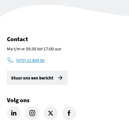
Contact
Ma t/m vr 09.00 tot 17:00 uur
(070) 21 899 00
Stuur ons een bericht
Volg ons
LinkedIn Omgevingsdienst Haaglanden (opent in een nieuw tab
Instagram Omgevingsdienst Haaglanden (opent in een
X Omgevingsdienst Haaglanden (opent in ee
Facebook Omgevingsdienst Haagla