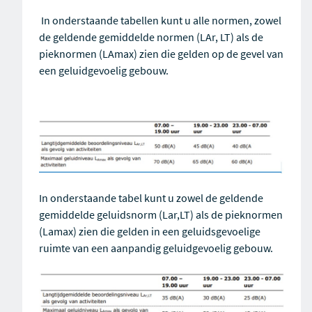
In onderstaande tabellen kunt u alle normen, zowel
de geldende gemiddelde normen (LAr, LT) als de
pieknormen (LAmax) zien
die gelden op de gevel van
een geluidgevoelig gebouw.
In onderstaande tabel kunt
u
zowel
de geldende
gemiddelde geluidsnorm (
L
ar,LT
) als de pieknormen
(
L
amax
) zien die gelden in een
geluidsgevoelige
ruimte van
een
aanpandig
geluid
gevoelig gebouw
.