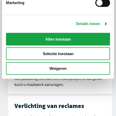
Marketing
plantaardige of dierlijke oliën of vetten op de
riolering is daarom niet toegestaan.
Om dit te voorkomen is een vetafscheider met
Details tonen
slibvangput tussen het riool en uw lozingspunt
verplicht. Deze vetscheider en slibvangput moet
Alles toestaan
voldoen aan de NEN-EN 1825-1
(productcertificering) en -2 (capaciteitsberekening
op lozingsmogelijkheden (spoelbak, vaatwasser,
Selectie toestaan
schrobput)). Vraag uw leverancier om op locatie een
capaciteitsberekening te maken alvorens een
Weigeren
vetafscheider te laten plaatsen. In sommige situaties
kan plaatsing hiervan niet redelijk zijn; in dat geval
kunt u maatwerk aanvragen.
Verlichting van reclames