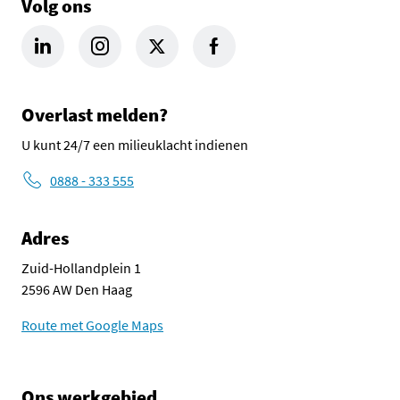
Volg ons
LinkedIn Omgevingsdienst Haaglanden (opent in een nieuw tab
Instagram Omgevingsdienst Haaglanden (opent in een
X Omgevingsdienst Haaglanden (opent in ee
Facebook Omgevingsdienst Haagla
Overlast melden?
U kunt 24/7 een milieuklacht indienen
0888 - 333 555
Adres
Zuid-Hollandplein 1
2596 AW Den Haag
Route met Google Maps
Ons werkgebied