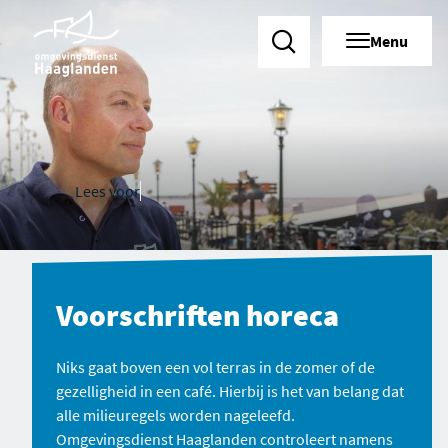
Menu
Zoeken
Lees voor
Voorschriften horeca
Niks gaat boven een vol terras in de zomer of de
gezelligheid in een café. Hierbij is het van belang dat
alle
mi
lieu
regels
worden nageleefd.
Omgevingsdienst Haaglanden controleert namens