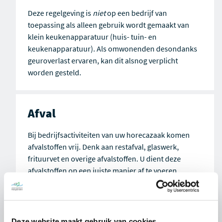
Deze regelgeving is
niet
op een bedrijf van
toepassing als alleen gebruik wordt gemaakt van
klein keukenapparatuur (huis- tuin- en
keukenapparatuur). Als omwonenden desondanks
geuroverlast ervaren, kan dit alsnog verplicht
worden gesteld.
Afval
Bij bedrijfsactiviteiten van uw horecazaak komen
afvalstoffen vrij. Denk aan restafval, glaswerk,
frituurvet en overige afvalstoffen. U dient deze
afvalstoffen op een juiste manier af te voeren.
Hiervoor sluit u een afvalcontract af met een erkend
inzamelingsbedrijf. Dit contract dient u te kunnen
tonen op locatie. De gegevens van het afvoeren van
de bedrijfsafvalstoffen moeten minimaal 5 jaar
Deze website maakt gebruik van cookies