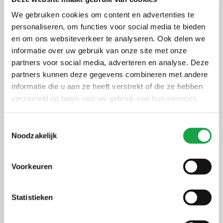
bewaard worden.
We gebruiken cookies om content en advertenties te
personaliseren, om functies voor social media te bieden
Verder bent u als ondernemer verantwoordelijk
en om ons websiteverkeer te analyseren. Ook delen we
voor al het zwerfafval, dat toe te rekenen is aan uw
informatie over uw gebruik van onze site met onze
locatie met milieubelastende activiteit. Hiervoor
partners voor social media, adverteren en analyse. Deze
geldt een omtrek van 25 meter rondom uw locatie. U
partners kunnen deze gegevens combineren met andere
kunt dit zwerfafval voorkomen door voldoende
informatie die u aan ze heeft verstrekt of die ze hebben
maatregelen te nemen zoals genoeg prullenbakken,
verzameld op basis van uw gebruik van hun services.
toezicht en het zelf opruimen van het zwerfafval.
Toestemmingsselectie
Noodzakelijk
Vetafscheider
Bij het bereiden van voedingsmiddelen binnen uw
Voorkeuren
onderneming kan vet vrijkomen en in het riool
belanden. Dit geloosd en stollend vet kan zich
Statistieken
vervolgens in het riool afzetten. Dit resulteert in
verminderde afvoercapaciteit van het riool en kan
leiden tot een verstopping. Het lozen van