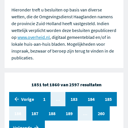
Hieronder treft u besluiten op basis van diverse
wetten, die de Omgevingsdienst Haaglanden namens
de provincie Zuid-Holland heeft vastgesteld. Indien
wettelijk verplicht worden deze besluiten gepubliceerd
op
www.overheid.nl
, digitaal gemeenteblad en/of in
lokale huis-aan-huis bladen. Mogelijkheden voor
inspraak, bezwaar of beroep zijn terug te vinden in de
publicaties.
1851 tot 1860 van 2597 resultaten
Vorige
Pagina
1
Pagina
…
Pagina
183
Pagina
184
Pagina
185
Pagina
186
Pagina
187
Pagina
188
Pagina
189
Pagina
…
Pagina
260
pagina
Volgende