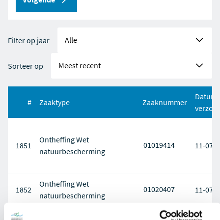
Filter op jaar
Sorteer op
Datum
#
Zaaktype
Zaaknummer
verzon
Ontheffing Wet
01019414
1851
11-07-
natuurbescherming
Ontheffing Wet
01020407
1852
11-07-
natuurbescherming