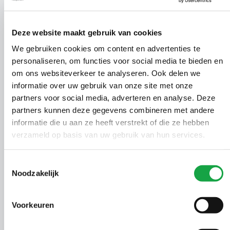
01031087
1853
m.e.r. beoordeling
11-07-
Ontbrandingstoestemming
Deze website maakt gebruik van cookies
01029722
1854
11-07-
vuurwerkbesluit
We gebruiken cookies om content en advertenties te
personaliseren, om functies voor social media te bieden en
Ontheffing Wet
om ons websiteverkeer te analyseren. Ook delen we
01036705
1855
11-07-
natuurbescherming
informatie over uw gebruik van onze site met onze
partners voor social media, adverteren en analyse. Deze
partners kunnen deze gegevens combineren met andere
Ontheffing Wet
01036473
1856
08-07-
informatie die u aan ze heeft verstrekt of die ze hebben
natuurbescherming
verzameld op basis van uw gebruik van hun services.
Ontheffing Wet
01014559
1857
07-07-
natuurbescherming
Toestemmingsselectie
Noodzakelijk
Beschikking op
01027362
1858
07-07-
saneringsverslag
Voorkeuren
Ontheffing Wet
00611537
1859
07-07-
natuurbescherming