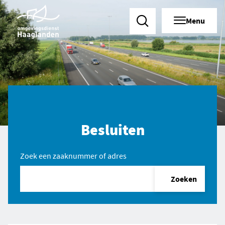
Menu
Zoeken
Besluiten
Zoek een zaaknummer of adres
Zoeken