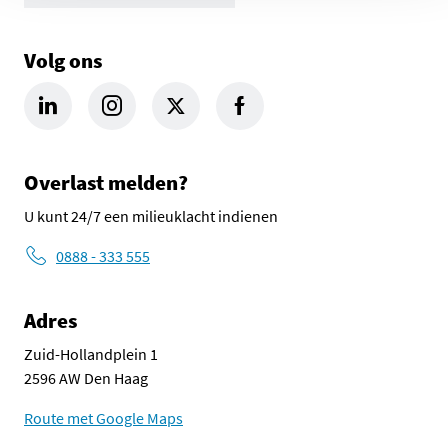
Volg ons
LinkedIn Omgevingsdienst Haaglanden (opent in een nieuw tab
Instagram Omgevingsdienst Haaglanden (opent in een
X Omgevingsdienst Haaglanden (opent in ee
Facebook Omgevingsdienst Haagla
Overlast melden?
U kunt 24/7 een milieuklacht indienen
0888 - 333 555
Adres
Zuid-Hollandplein 1
2596 AW Den Haag
Route met Google Maps