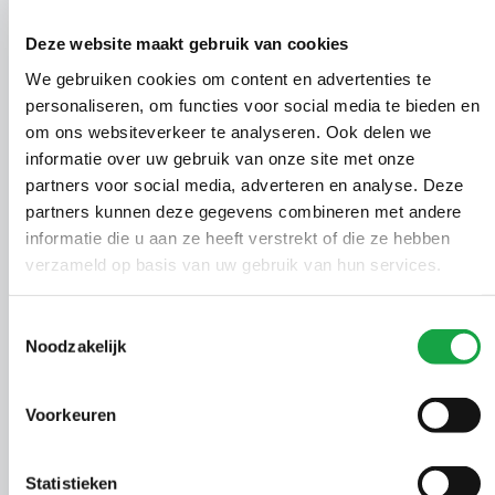
Ontheffing Wet
Deze website maakt gebruik van cookies
01029180
1864
04-07-
natuurbescherming
We gebruiken cookies om content en advertenties te
personaliseren, om functies voor social media te bieden en
Vergunning Wet
01027068
1865
04-07-
om ons websiteverkeer te analyseren. Ook delen we
natuurbescherming
informatie over uw gebruik van onze site met onze
partners voor social media, adverteren en analyse. Deze
Beschikking op
01036263
1866
04-07-
partners kunnen deze gegevens combineren met andere
saneringsverslag BUS
informatie die u aan ze heeft verstrekt of die ze hebben
Beschikking op
verzameld op basis van uw gebruik van hun services.
01036080
1867
04-07-
saneringsverslag BUS
Toestemmingsselectie
Beschikking op
Noodzakelijk
01035913
1868
01-07-
saneringsverslag BUS
Ontheffing Wet
Voorkeuren
01019417
1869
30-06-
natuurbescherming
Statistieken