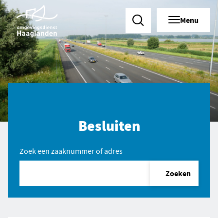
Menu
Zoeken
Besluiten
Zoek een zaaknummer of adres
Zoeken