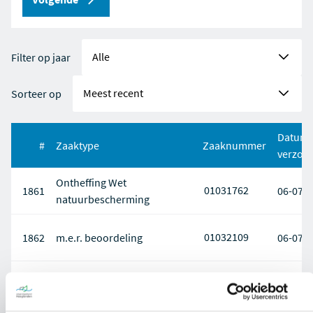
Filter op jaar
Sorteer op
Datum
#
Zaaktype
Zaaknummer
verzon
Ontheffing Wet
01031762
1861
06-07-
natuurbescherming
01032109
1862
m.e.r. beoordeling
06-07-
Ontheffing Wet
01001196
1863
05-07-
natuurbescherming