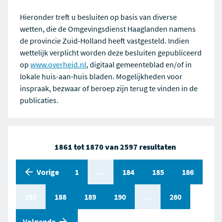
Hieronder treft u besluiten op basis van diverse
wetten, die de Omgevingsdienst Haaglanden namens
de provincie Zuid-Holland heeft vastgesteld. Indien
wettelijk verplicht worden deze besluiten gepubliceerd
op
www.overheid.nl
, digitaal gemeenteblad en/of in
lokale huis-aan-huis bladen. Mogelijkheden voor
inspraak, bezwaar of beroep zijn terug te vinden in de
publicaties.
1861 tot 1870 van 2597 resultaten
Vorige
Pagina
1
Pagina
…
Pagina
184
Pagina
185
Pagina
186
Pagina
187
Pagina
188
Pagina
189
Pagina
190
Pagina
…
Pagina
260
pagina
Volgende