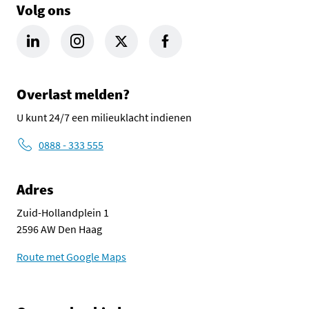
Volg ons
LinkedIn Omgevingsdienst Haaglanden (opent in een nieuw tab
Instagram Omgevingsdienst Haaglanden (opent in een
X Omgevingsdienst Haaglanden (opent in ee
Facebook Omgevingsdienst Haagla
Overlast melden?
U kunt 24/7 een milieuklacht indienen
0888 - 333 555
Adres
Zuid-Hollandplein 1
2596 AW Den Haag
Route met Google Maps