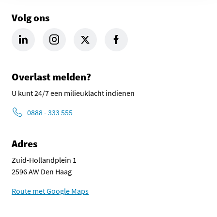
Volg ons
LinkedIn Omgevingsdienst Haaglanden (opent in een nieuw tab
Instagram Omgevingsdienst Haaglanden (opent in een
X Omgevingsdienst Haaglanden (opent in ee
Facebook Omgevingsdienst Haagla
Overlast melden?
U kunt 24/7 een milieuklacht indienen
0888 - 333 555
Adres
Zuid-Hollandplein 1
2596 AW Den Haag
Route met Google Maps