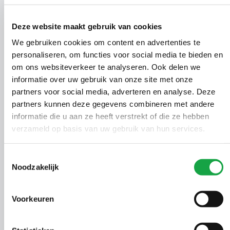
Beschikking op
01024824
1924
13-05-
saneringsverslag
Deze website maakt gebruik van cookies
Beschikking op
We gebruiken cookies om content en advertenties te
01020998
1925
12-05-
saneringsplan
personaliseren, om functies voor social media te bieden en
om ons websiteverkeer te analyseren. Ook delen we
Beschikking op
informatie over uw gebruik van onze site met onze
01029710
1926
12-05-
saneringsverslag BUS
partners voor social media, adverteren en analyse. Deze
partners kunnen deze gegevens combineren met andere
Beschikking op
01029843
1927
12-05-
informatie die u aan ze heeft verstrekt of die ze hebben
saneringsverslag BUS
verzameld op basis van uw gebruik van hun services.
Ontheffing Wet
01015782
1928
12-05-
Toestemmingsselectie
natuurbescherming
Noodzakelijk
Ontheffing Wet
Voorkeuren
01013103
1929
12-05-
natuurbescherming