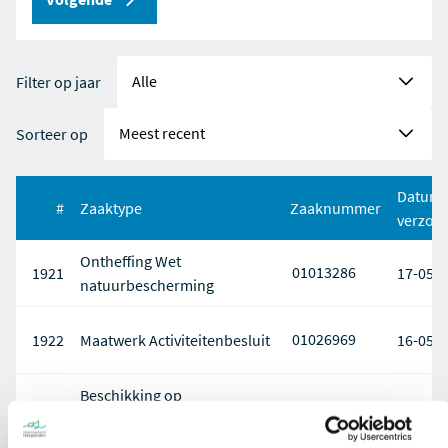
Filter op jaar
Sorteer op
Datum
#
Zaaktype
Zaaknummer
verzon
Ontheffing Wet
01013286
1921
17-05-
natuurbescherming
01026969
1922
Maatwerk Activiteitenbesluit
16-05-
Beschikking op
01030772
1923
16-05-
saneringsverslag BUS