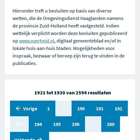
Hieronder treft u besluiten op basis van diverse
wetten, die de Omgevingsdienst Haaglanden namens
de provincie Zuid-Holland heeft vastgesteld. Indien
wettelijk verplicht worden deze besluiten gepubliceerd
op
www.overheid.nl
, digitaal gemeenteblad en/of in
lokale huis-aan-huis bladen. Mogelijkheden voor
inspraak, bezwaar of beroep zijn terug te vinden in de
publicaties.
1921 tot 1930 van 2594 resultaten
Vorige
Pagina
1
Pagina
…
Pagina
190
Pagina
191
Pagina
192
Pagina
193
Pagina
194
Pagina
195
Pagina
196
Pagina
…
Pagina
260
pagina
Volgende