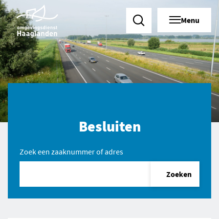
Menu
Zoeken
Besluiten
Zoek een zaaknummer of adres
Zoeken