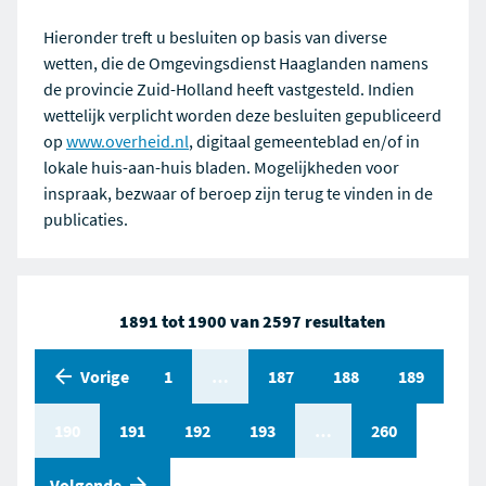
Hieronder treft u besluiten op basis van diverse
wetten, die de Omgevingsdienst Haaglanden namens
de provincie Zuid-Holland heeft vastgesteld. Indien
wettelijk verplicht worden deze besluiten gepubliceerd
op
www.overheid.nl
, digitaal gemeenteblad en/of in
lokale huis-aan-huis bladen. Mogelijkheden voor
inspraak, bezwaar of beroep zijn terug te vinden in de
publicaties.
1891 tot 1900 van 2597 resultaten
Vorige
Pagina
1
Pagina
…
Pagina
187
Pagina
188
Pagina
189
Pagina
190
Pagina
191
Pagina
192
Pagina
193
Pagina
…
Pagina
260
pagina
Volgende