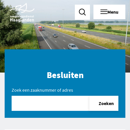
Menu
Zoeken
Besluiten
Zoek een zaaknummer of adres
Zoeken