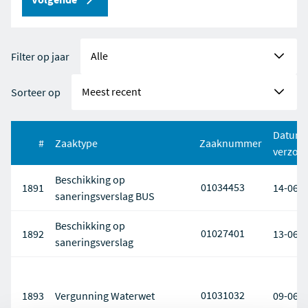
Filter op jaar
Sorteer op
Datum
#
Zaaktype
Zaaknummer
verzon
Beschikking op
01034453
1891
14-06-
saneringsverslag BUS
Beschikking op
01027401
1892
13-06-
saneringsverslag
01031032
1893
Vergunning Waterwet
09-06-