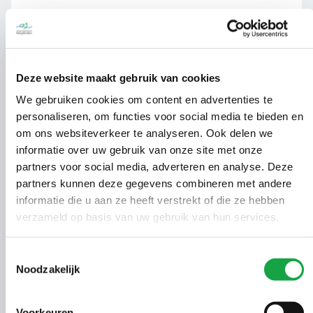
Beschikking op
01032623
1894
09-06-
saneringsverslag BUS
Deze website maakt gebruik van cookies
Ontheffing Wet
01019042
1895
08-06-
We gebruiken cookies om content en advertenties te
natuurbescherming
personaliseren, om functies voor social media te bieden en
om ons websiteverkeer te analyseren. Ook delen we
Ontheffing Wet
01026007
1896
08-06-
informatie over uw gebruik van onze site met onze
natuurbescherming
partners voor social media, adverteren en analyse. Deze
Ontheffing Wet
partners kunnen deze gegevens combineren met andere
00616897
1897
07-06-
natuurbescherming
informatie die u aan ze heeft verstrekt of die ze hebben
verzameld op basis van uw gebruik van hun services.
Vergunning Wet
01005961
1898
02-06-
natuurbescherming
Toestemmingsselectie
Noodzakelijk
01030886
1899
m.e.r. beoordeling
02-06-
Voorkeuren