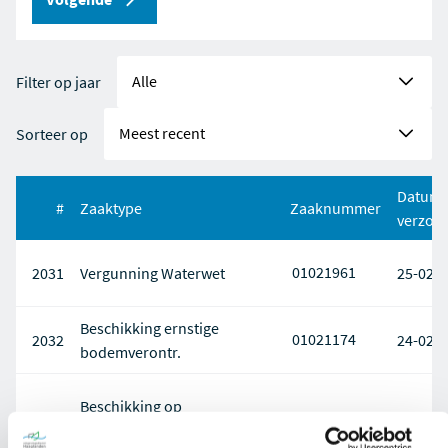
Filter op jaar
Sorteer op
Datum
#
Zaaktype
Zaaknummer
verzon
01021961
2031
Vergunning Waterwet
25-02-
Beschikking ernstige
01021174
2032
24-02-
bodemverontr.
Beschikking op
01022864
2033
23-02-
saneringsverslag BUS