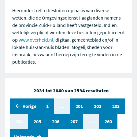
Hieronder treft u besluiten op basis van diverse
wetten, die de Omgevingsdienst Haaglanden namens
de provincie Zuid-Holland heeft vastgesteld. Indien
wettelijk verplicht worden deze besluiten gepubliceerd
op
www.overheid.nl
, digitaal gemeenteblad en/of in
lokale huis-aan-huis bladen. Mogelijkheden voor
inspraak, bezwaar of beroep zijn terug te vinden in de
publicaties.
2031 tot 2040 van 2594 resultaten
Vorige
Pagina
1
Pagina
…
Pagina
201
Pagina
202
Pagina
203
Pagina
204
Pagina
205
Pagina
206
Pagina
207
Pagina
…
Pagina
260
pagina
Volgende