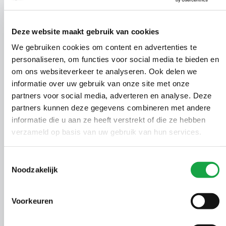
Vergunning Wet
01014795
2034
23-02-
natuurbescherming
Deze website maakt gebruik van cookies
We gebruiken cookies om content en advertenties te
Ontheffing Wet
01023772
2035
23-02-
personaliseren, om functies voor social media te bieden en
natuurbescherming
om ons websiteverkeer te analyseren. Ook delen we
informatie over uw gebruik van onze site met onze
Ontheffing Wet
01015022
2036
23-02-
partners voor social media, adverteren en analyse. Deze
natuurbescherming
partners kunnen deze gegevens combineren met andere
Ontheffing Wet
informatie die u aan ze heeft verstrekt of die ze hebben
00609482
2037
21-02-
natuurbescherming
verzameld op basis van uw gebruik van hun services.
Ontheffing Wet
00614295
2038
18-02-
Toestemmingsselectie
natuurbescherming
Noodzakelijk
01010751
2039
Vergunning Waterwet
18-02-
Voorkeuren