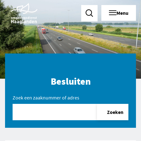
Menu
Zoeken
Besluiten
Zoek een zaaknummer of adres
Zoeken