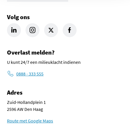
Volg ons
LinkedIn Omgevingsdienst Haaglanden (opent in een nieuw tab
Instagram Omgevingsdienst Haaglanden (opent in een
X Omgevingsdienst Haaglanden (opent in ee
Facebook Omgevingsdienst Haagla
Overlast melden?
U kunt 24/7 een milieuklacht indienen
0888 - 333 555
Adres
Zuid-Hollandplein 1
2596 AW Den Haag
Route met Google Maps