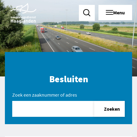
Menu
Zoeken
Besluiten
Zoek een zaaknummer of adres
Zoeken