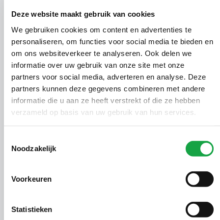
Ontheffing Wet
01092985
74
30-06-202
Deze website maakt gebruik van cookies
natuurbescherming
We gebruiken cookies om content en advertenties te
Ontheffing Wet
personaliseren, om functies voor social media te bieden en
01091783
75
30-06-202
natuurbescherming
om ons websiteverkeer te analyseren. Ook delen we
informatie over uw gebruik van onze site met onze
Ontheffing Wet
partners voor social media, adverteren en analyse. Deze
01091802
76
30-06-202
natuurbescherming
partners kunnen deze gegevens combineren met andere
informatie die u aan ze heeft verstrekt of die ze hebben
Ontheffing Wet
01092080
77
30-06-202
verzameld op basis van uw gebruik van hun services.
natuurbescherming
Ontbrandingstoest.
Toestemmingsselectie
01167487
78
30-06-202
Noodzakelijk
vuurwerkbesluit (OW)
01153557
79
Maatwerkvoorschrift (OW)
29-06-202
Voorkeuren
01165805
Statistieken
80
Omgevingsvergunning (OW)
29-06-202