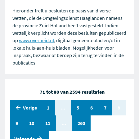
Hieronder treft u besluiten op basis van diverse
wetten, die de Omgevingsdienst Haaglanden namens
de provincie Zuid-Holland heeft vastgesteld. Indien
wettelijk verplicht worden deze besluiten gepubliceerd
op
www.overheid.nl
, digitaal gemeenteblad en/of in
lokale huis-aan-huis bladen. Mogelijkheden voor
inspraak, bezwaar of beroep zijn terug te vinden in de
publicaties.
71 tot 80 van 2594 resultaten
Vorige
Pagina
1
Pagina
…
Pagina
5
Pagina
6
Pagina
7
Pagina
8
Pagina
9
Pagina
10
Pagina
11
Pagina
…
Pagina
260
pagina
Volgende