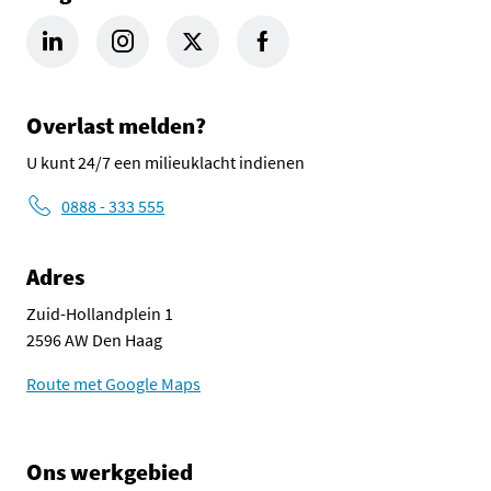
LinkedIn Omgevingsdienst Haaglanden (opent in een nieuw tab
Instagram Omgevingsdienst Haaglanden (opent in een
X Omgevingsdienst Haaglanden (opent in ee
Facebook Omgevingsdienst Haagla
Overlast melden?
U kunt 24/7 een milieuklacht indienen
0888 - 333 555
Adres
Zuid-Hollandplein 1
2596 AW Den Haag
Route met Google Maps
Ons werkgebied