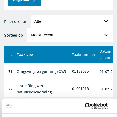
Filter op jaar
Sorteer op
Datum
#
Zaaktype
Zaaknummer
verzonde
01158085
71
Omgevingsvergunning (OW)
01-07-202
Ontheffing Wet
01091918
72
01-07-202
natuurbescherming
01173485
73
Omgevingsvergunning (OW)
01-07-202